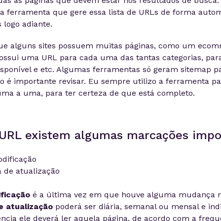
das as páginas que devem estar nos resultados de busca
ma ferramenta que gere essa lista de URLs de forma automá
 logo adiante.
ue alguns sites possuem muitas páginas, como um ecom
ossui uma URL para cada uma das tantas categorias, par
sponível e etc. Algumas ferramentas só geram sitemap p
so é importante revisar. Eu sempre utilizo a ferramenta pa
 uma a uma, para ter certeza de que está completo.
 URL existem algumas marcações impo
dificação
 de atualização
ficação
é a última vez em que houve alguma mudança n
e atualização
poderá ser diária, semanal ou mensal e ind
cia ele deverá ler aquela página, de acordo com a freq