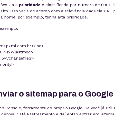
ções. Já a
prioridade
é classificada por número de 0 a 1. 
alto. Isso varia de acordo com a relevância daquela URL p
a home, por exemplo, tenha alta prioridade.
 exemplo:
temapxml.com.br</loc>
07-12</lastmod>
ily</changefreq>
riority>
viar o sitemap para o Google
ch Console, ferramenta do próprio Google. Se você já utili
, depois ir até Rastreamento e daí então entrar em Sitema