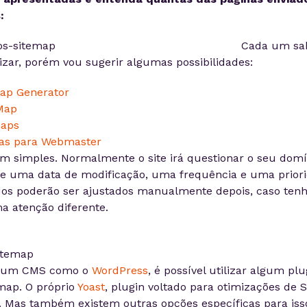
:
Cada um sa
lizar, porém vou sugerir algumas possibilidades:
ap Generator
Map
aps
as para Webmaster
m simples. Normalmente o site irá questionar o seu domí
ue uma data de modificação, uma frequência e uma prior
dos poderão ser ajustados manualmente depois, caso ten
a atenção diferente.
ar um CMS como o
WordPress
, é possível utilizar algum pl
map. O próprio
Yoast
, plugin voltado para otimizações de 
. Mas também existem outras opções específicas para iss