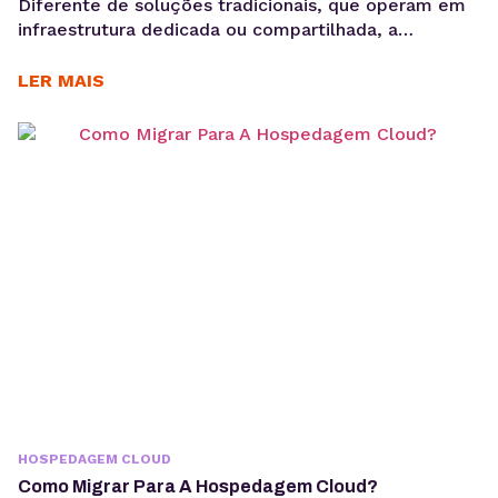
Diferente de soluções tradicionais, que operam em
infraestrutura dedicada ou compartilhada, a
hospedagem na nuvem permite que os recursos
sejam ajustados dinamicamente conforme a
LER MAIS
demanda. Em vez de depender de uma única
máquina, o seu site é distribuído em diversos pontos
da rede, o que favorece desempenho e resiliência.
Em um mercado digital cada vez...
HOSPEDAGEM CLOUD
Como Migrar Para A Hospedagem Cloud?