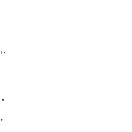
nte
. A
te