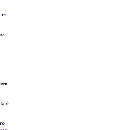
 em
ez
 em
la é
ro