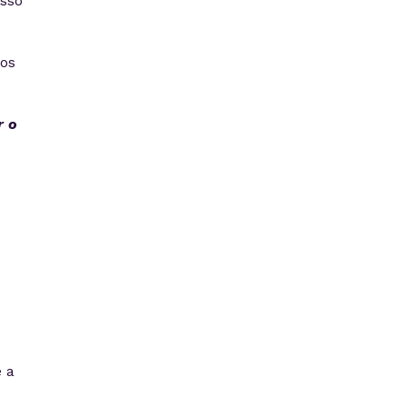
sso
mos
r o
 a