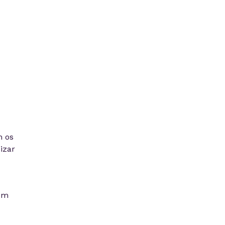
m os
izar
em