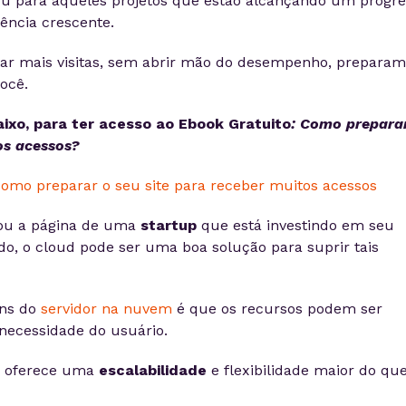
u para aqueles projetos que estão alcançando um progre
ência crescente.
star mais visitas, sem abrir mão do desempenho, prepara
ocê.
aixo, para ter acesso ao
Ebook Gratuito
: Como prepara
os acessos?
u a página de uma
startup
que está investindo em seu
, o cloud pode ser uma boa solução para suprir tais
ens do
servidor na nuvem
é que os recursos podem ser
necessidade do usuário.
e oferece uma
escalabilidade
e flexibilidade maior do que