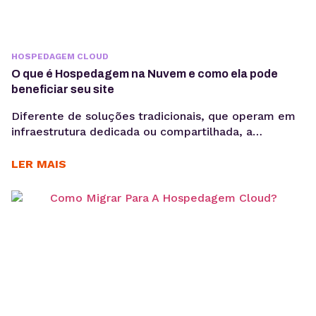
HOSPEDAGEM CLOUD
O que é Hospedagem na Nuvem e como ela pode
beneficiar seu site
Diferente de soluções tradicionais, que operam em
infraestrutura dedicada ou compartilhada, a
hospedagem na nuvem permite que os recursos
sejam ajustados dinamicamente conforme a
LER MAIS
demanda. Em vez de depender de uma única
máquina, o seu site é distribuído em diversos pontos
da rede, o que favorece desempenho e resiliência.
Em um mercado digital cada vez...