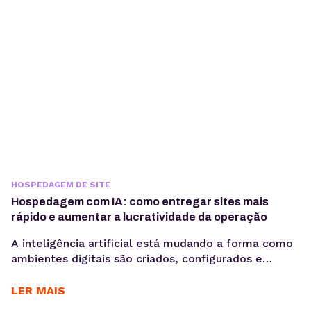
HOSPEDAGEM DE SITE
Hospedagem com IA: como entregar sites mais
rápido e aumentar a lucratividade da operação
A inteligência artificial está mudando a forma como
ambientes digitais são criados, configurados e
administrados. Mais do que acelerar tarefas, ela
automatiza processos e gera mais produtividade
LER MAIS
para os times. Criar sites pode ser uma operação