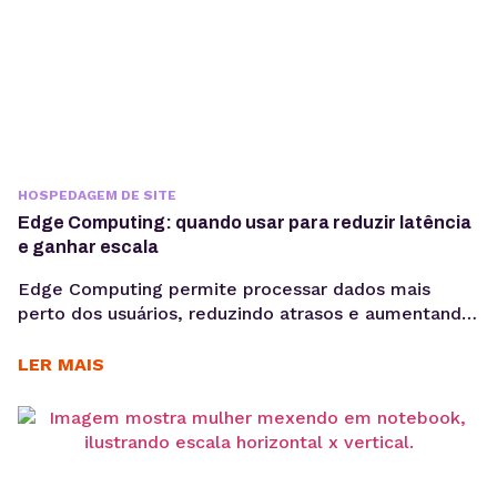
HOSPEDAGEM DE SITE
Edge Computing: quando usar para reduzir latência
e ganhar escala
Edge Computing permite processar dados mais
perto dos usuários, reduzindo atrasos e aumentando
a eficiência de aplicações críticas. Veja como
funciona, quais são seus benefícios e quando adotar
LER MAIS
essa arquitetura para escalar com mais performance.
Aplicações modernas precisam responder cada vez
mais rápido. Seja em plataformas SaaS, e-
commerces, sistemas de monitoramento, APIs ou
dispositivos conectados,...