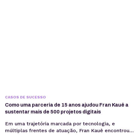
lucrativa — até o momento em que o tempo gasto
entre briefing, produção e publicação começa a
comprometer margem,...
CASOS DE SUCESSO
Como uma parceria de 15 anos ajudou Fran Kauê a
sustentar mais de 500 projetos digitais
Em uma trajetória marcada por tecnologia, e
múltiplas frentes de atuação, Fran Kauê encontrou
na KingHost uma base estável para desenvolver,