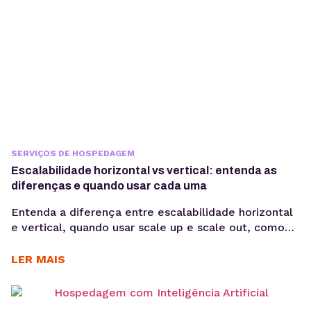
SERVIÇOS DE HOSPEDAGEM
Escalabilidade horizontal vs vertical: entenda as
diferenças e quando usar cada uma
Entenda a diferença entre escalabilidade horizontal
e vertical, quando usar scale up e scale out, como
funciona a expansão em VPS e cloud e qual modelo
faz mais sentido para sua aplicação. Quando uma
LER MAIS
aplicação cresce, aumentar apenas CPU ou memória
nem sempre resolve problemas de performance. Em
muitos casos, o desafio está em escolher...