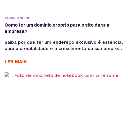
CRIAR ONLINE
Como ter um domínio próprio para o site da sua
empresa?
Saiba por que ter um endereço exclusivo é essencial
para a credibilidade e o crescimento da sua empresa
na internet, entenda como funciona o registro, os
custos envolvidos e descubra qual extensão faz
LER MAIS
mais sentido para o seu negócio. Se você quer
lançar o site da sua empresa, o primeiro passo é
garantir um domínio...