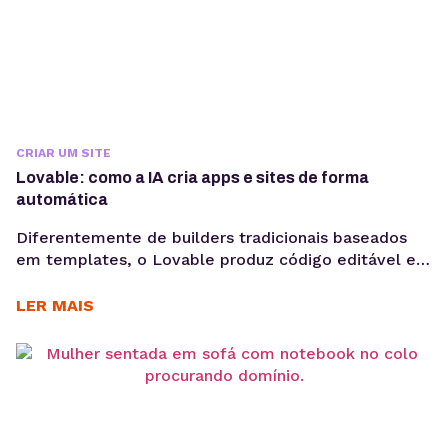
CRIAR UM SITE
Lovable: como a IA cria apps e sites de forma
automática
Diferentemente de builders tradicionais baseados
em templates, o Lovable produz código editável e
pronto para ser integrado a um repositório GitHub.
Ou seja, é muito mais do que uma solução de
LER MAIS
prototipagem, é o ponto de partida para produtos
reais. A criação de aplicações e sites por meio de IA
generativa deixou de ser experimento...