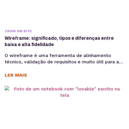
CRIAR UM SITE
Wireframe: significado, tipos e diferenças entre
baixa e alta fidelidade
O wireframe é uma ferramenta de alinhamento
técnico, validação de requisitos e muito útil para a
redução de retrabalho. Quando bem elaborado,
antecipa problemas de navegação, arquitetura da
LER MAIS
informação e fluxo de usuário, economizando
recursos em outras etapas. No desenvolvimento de
produtos digitais, decisões tomadas nas primeiras
fases impactam diretamente no custo, prazo e
performance...