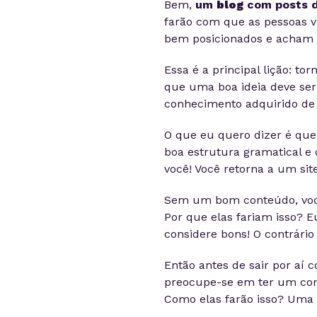
Bem,
um
blog
com posts d
farão com que as pessoas vi
bem posicionados e acham 
Essa é a principal lição: t
que uma boa ideia deve ser
conhecimento adquirido de 
O que eu quero dizer é que
boa estrutura gramatical e 
você! Você retorna a um sit
Sem um bom conteúdo, você 
Por que elas fariam isso? E
considere bons! O contrári
Então antes de sair por aí 
preocupe-se em ter um con
Como elas farão isso? Uma 