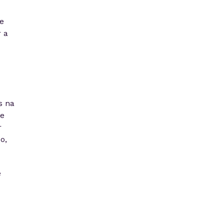
e
 a
s na
ne
r
o,
e