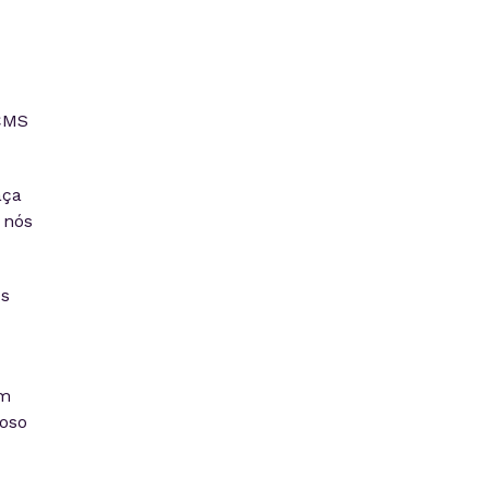
 CMS
aça
 nós
os
em
hoso