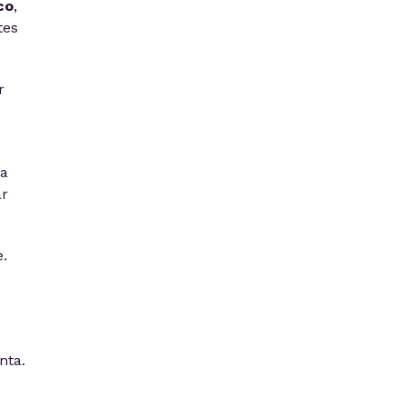
co
,
tes
r
ma
ar
.
nta.