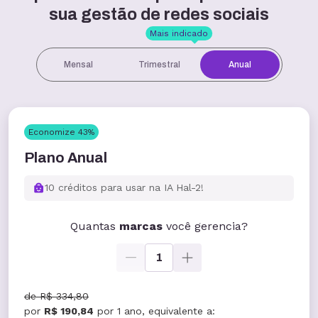
sua gestão de redes sociais
Mais indicado
Mensal
Trimestral
Anual
Economize
43
%
Plano Anual
10 créditos para usar na IA Hal-2!
Quantas
marcas
você gerencia?
1
de
R$ 334,80
por
R$ 190,84
por
1 ano
, equivalente a: