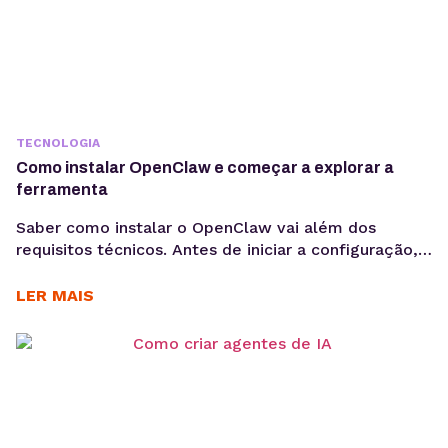
TECNOLOGIA
Como instalar OpenClaw e começar a explorar a
ferramenta
Saber como instalar o OpenClaw vai além dos
requisitos técnicos. Antes de iniciar a configuração,
é importante entender os objetivos da operação, os
casos de uso e como a ferramenta pode contribuir
LER MAIS
para acelerar a implementação de agentes de IA. O
OpenClaw centraliza a criação e operação de
agentes de IA em um único ambiente....