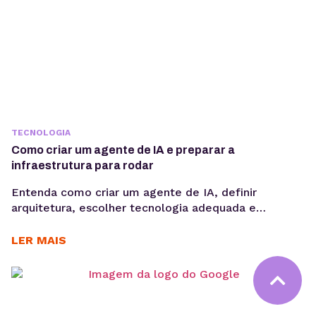
TECNOLOGIA
Como criar um agente de IA e preparar a
infraestrutura para rodar
Entenda como criar um agente de IA, definir
arquitetura, escolher tecnologia adequada e
preparar infraestrutura para execução em produção,
considerando integrações, observabilidade, custos
LER MAIS
operacionais e escalabilidade. Criar um agente de IA
vai além de escolher um modelo de linguagem ou
escrever prompts. Em produção, fatores como
integração com sistemas, gerenciamento de