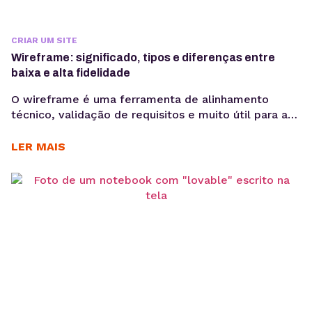
CRIAR UM SITE
Wireframe: significado, tipos e diferenças entre
baixa e alta fidelidade
O wireframe é uma ferramenta de alinhamento
técnico, validação de requisitos e muito útil para a
redução de retrabalho. Quando bem elaborado,
antecipa problemas de navegação, arquitetura da
LER MAIS
informação e fluxo de usuário, economizando
recursos em outras etapas. No desenvolvimento de
produtos digitais, decisões tomadas nas primeiras
fases impactam diretamente no custo, prazo e
performance...