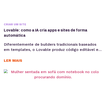
CRIAR UM SITE
Lovable: como a IA cria apps e sites de forma
automática
Diferentemente de builders tradicionais baseados
em templates, o Lovable produz código editável e
pronto para ser integrado a um repositório GitHub.
Ou seja, é muito mais do que uma solução de
LER MAIS
prototipagem, é o ponto de partida para produtos
reais. A criação de aplicações e sites por meio de IA
generativa deixou de ser experimento...