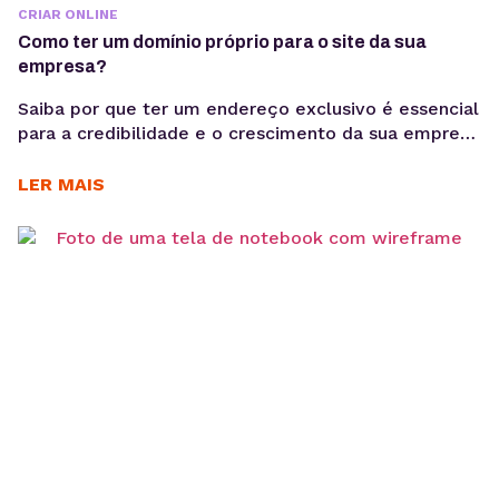
CRIAR ONLINE
Como ter um domínio próprio para o site da sua
empresa?
Saiba por que ter um endereço exclusivo é essencial
para a credibilidade e o crescimento da sua empresa
na internet, entenda como funciona o registro, os
custos envolvidos e descubra qual extensão faz
LER MAIS
mais sentido para o seu negócio. Se você quer
lançar o site da sua empresa, o primeiro passo é
garantir um domínio...