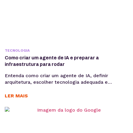
TECNOLOGIA
Como criar um agente de IA e preparar a
infraestrutura para rodar
Entenda como criar um agente de IA, definir
arquitetura, escolher tecnologia adequada e
preparar infraestrutura para execução em produção,
considerando integrações, observabilidade, custos
LER MAIS
operacionais e escalabilidade. Criar um agente de IA
vai além de escolher um modelo de linguagem ou
escrever prompts. Em produção, fatores como
integração com sistemas, gerenciamento de
contexto, observabilidade, custos computacionais...