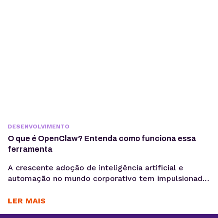
passando por uma mudança estrutural. Interfaces
baseadas em...
DESENVOLVIMENTO
O que é OpenClaw? Entenda como funciona essa
ferramenta
A crescente adoção de inteligência artificial e
automação no mundo corporativo tem impulsionado
o surgimento de novas ferramentas voltadas à
coleta, análise e ativação de dados, exatamente o
LER MAIS
motivo para você saber o que é OpenClaw. Entre