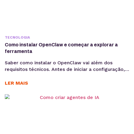
TECNOLOGIA
Como instalar OpenClaw e começar a explorar a
ferramenta
Saber como instalar o OpenClaw vai além dos
requisitos técnicos. Antes de iniciar a configuração,
é importante entender os objetivos da operação, os
casos de uso e como a ferramenta pode contribuir
LER MAIS
para acelerar a implementação de agentes de IA. O
OpenClaw centraliza a criação e operação de
agentes de IA em um único ambiente....