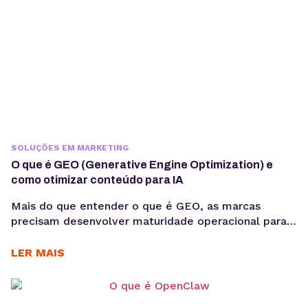
SOLUÇÕES EM MARKETING
O que é GEO (Generative Engine Optimization) e
como otimizar conteúdo para IA
Mais do que entender o que é GEO, as marcas
precisam desenvolver maturidade operacional para
atuar nesse novo cenário: produção orientada à
intenção, consistência temática e conteúdos
LER MAIS
estruturados para interpretação por modelos de IA,
sem comprometer a experiência humana. A forma
como os usuários acessam informação está