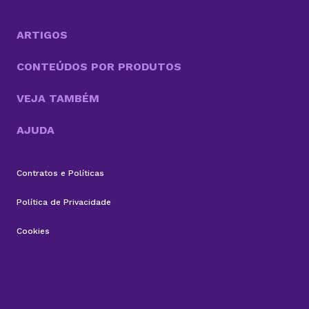
essas inovações, o OpenClaw chama atenção por ir
além do modelo tradicional dos chatbots e se
aproximar do...
ARTIGOS
CONTEÚDOS POR PRODUTOS
VEJA TAMBÉM
AJUDA
Contratos e Políticas
Política de Privacidade
Cookies