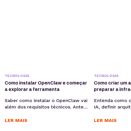
TECNOLOGIA
TECNOLOGIA
Como instalar OpenClaw e começar
Como criar um a
a explorar a ferramenta
preparar a infr
rodar
Saber como instalar o OpenClaw vai
Entenda como c
além dos requisitos técnicos. Antes
IA, definir arqui
de iniciar a configuração, é
tecnologia adeq
importante entender os objetivos
infraestrutura 
LER MAIS
LER MAIS
da operação, os casos de uso e
produção, cons