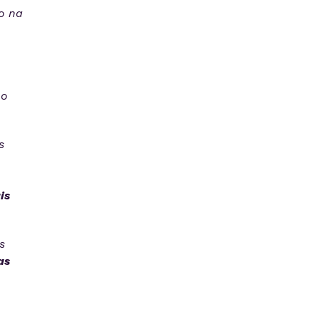
o na
no
s
is
s
as