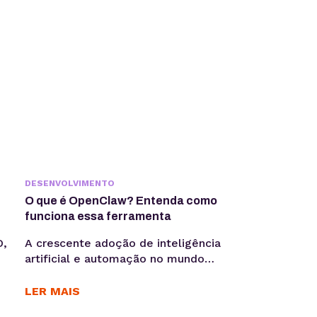
DESENVOLVIMENTO
O que é OpenClaw? Entenda como
funciona essa ferramenta
O,
A crescente adoção de inteligência
artificial e automação no mundo
corporativo tem impulsionado o
surgimento de novas ferramentas
LER MAIS
voltadas à coleta, análise e