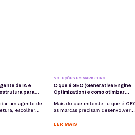
SOLUÇÕES EM MARKETING
gente de IA e
O que é GEO (Generative Engine
aestrutura para
Optimization) e como otimizar
conteúdo para IA
riar um agente de
Mais do que entender o que é GE
tetura, escolher
as marcas precisam desenvolver
uada e preparar
maturidade operacional para atuar
para execução em
nesse novo cenário: produção
LER MAIS
iderando
orientada à intenção, consistência