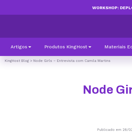
WORKSHOP: DEPLO
Artigos
Produtos KingHost
Materiais E
KingHost Blog
>
Node Girls – Entrevista com Camila Martins
Node Gir
Publicado em 28/0