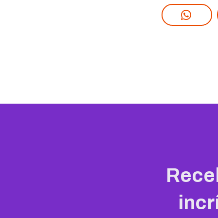
Rece
incr