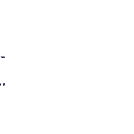
ma
a a