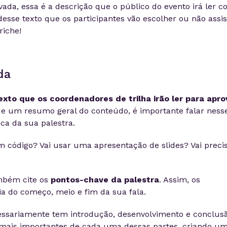
vada, essa é a descrição que o público do evento irá ler 
desse texto que os participantes vão escolher ou não assis
riche!
da
exto que os coordenadores de trilha irão ler para apro
de um resumo geral do conteúdo, é importante falar ness
ica da sua palestra.
m código? Vai usar uma apresentação de slides? Vai preci
mbém cite os
pontos-chave da palestra
. Assim, os
ia do começo, meio e fim da sua fala.
essariamente tem introdução, desenvolvimento e conclusã
 mais importantes de cada uma dessas partes, criando u