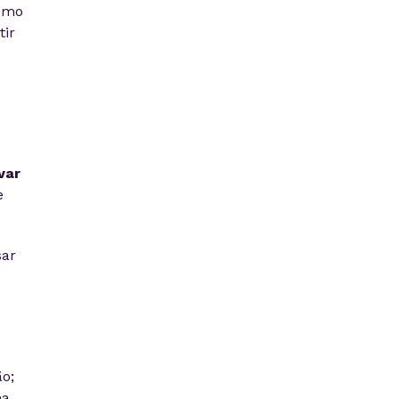
como
tir
var
e
sar
o;
ma