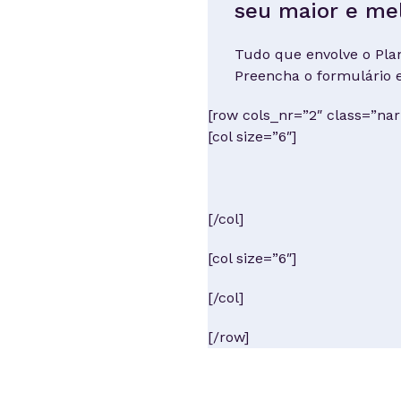
seu maior e mel
Tudo que envolve o Plan
Preencha o formulário e
[row cols_nr=”2″ class=”nar
[col size=”6″]
[/col]
[col size=”6″]
[/col]
[/row]