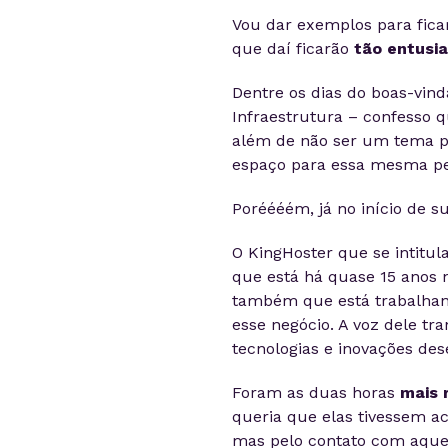
Vou dar exemplos para ficar
que daí ficarão
tão entusi
Dentre os dias do boas-vin
Infraestrutura – confesso 
além de não ser um tema pe
espaço para essa mesma pe
Poréééém, já no início de su
O KingHoster que se intitul
que está há quase 15 anos 
também que está trabalhan
esse negócio. A voz dele tr
tecnologias e inovações des
Foram as duas horas
mais 
queria que elas tivessem a
mas pelo contato com aquel