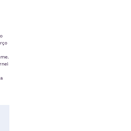
do
rço
time.
rnei
 a