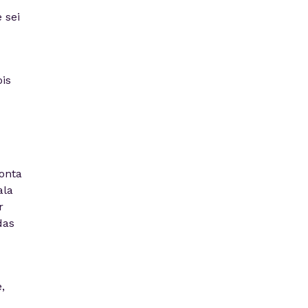
 sei
is
onta
ala
r
das
,