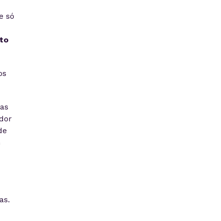
e só
to
os
eas
dor
de
m
as.