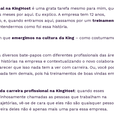
nal na KingHost
é uma grata tarefa mesmo para mim, qu
s meses por aqui. Eu explico. A empresa tem 12 anos,
, e, quando entramos aqui, passamos por um
treinamen
tendermos como foi essa história.
em que
emergimos na cultura da King
– como costumam
diversos bate-papos com diferentes profissionais das ár
 histórias na empresa e contextualizando o novo colabora
arecer que isso nada tem a ver com carreira. Ou, você po
nada tem demais, pois há treinamentos de boas vindas e
da carreira profissional na KingHost
: quando esses
rinhosamente chamadas as pessoas que trabalham na
ajetórias, vê-se de cara que eles não são quaisquer pesso
reira deles não é apenas mais uma para essa empresa.