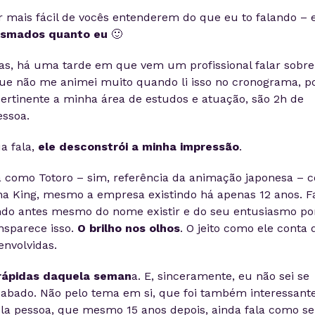
 mais fácil de vocês entenderem do que eu to falando – e
asmados quanto eu
🙂
das, há uma tarde em que vem um profissional falar sobre
que não me animei muito quando li isso no cronograma, po
rtinente a minha área de estudos e atuação, são 2h de
ssoa.
a fala,
ele desconstrói a minha impressão
.
a como Totoro – sim, referência da animação japonesa – c
na King, mesmo a empresa existindo há apenas 12 anos. F
do antes mesmo do nome existir e do seu entusiasmo po
ansparece isso.
O brilho nos olhos
. O jeito como ele conta 
envolvidas.
rápidas daquela seman
a. E, sinceramente, eu não sei se
cabado. Não pelo tema em si, que foi também interessante
a pessoa, que mesmo 15 anos depois, ainda fala como se