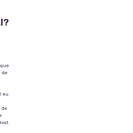
al?
 que
o de
i eu
 de
e
Host