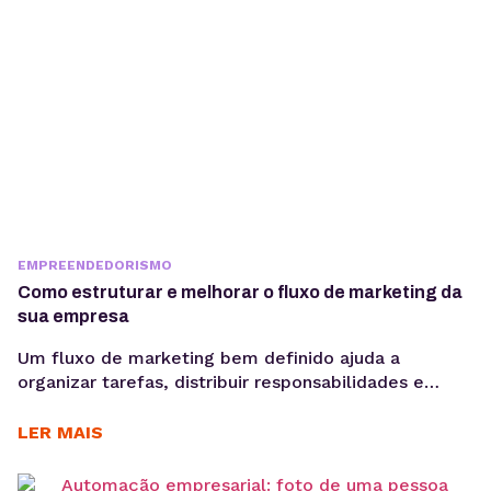
EMPREENDEDORISMO
Como estruturar e melhorar o fluxo de marketing da
sua empresa
Um fluxo de marketing bem definido ajuda a
organizar tarefas, distribuir responsabilidades e
garantir que cada etapa seja executada de forma
consistente. E o uso de ferramentas como um
LER MAIS
gerenciador de redes sociais ampliam essa eficiência
ao centralizar processos de planejamento,