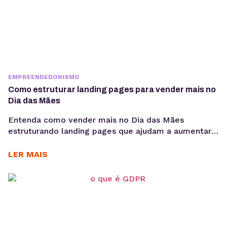
EMPREENDEDORISMO
Como estruturar landing pages para vender mais no
Dia das Mães
Entenda como vender mais no Dia das Mães
estruturando landing pages que ajudam a aumentar
conversões, aproveitar a demanda sazonal e
sustentar campanhas com apoio de performance e
LER MAIS
SEO técnico. O Dia das Mães está entre as datas
com maior potencial para campanhas promocionais e
aumento de vendas. Para aproveitar esse
movimento, não basta investir...