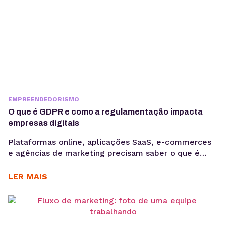
EMPREENDEDORISMO
O que é GDPR e como a regulamentação impacta
empresas digitais
Plataformas online, aplicações SaaS, e-commerces
e agências de marketing precisam saber o que é
GDPR porque lidam diariamente com dados
sensíveis, o que aumenta a exposição a riscos
LER MAIS
regulatórios. Entender o que é GDPR não é apenas
uma questão jurídica, mas uma camada crítica de
arquitetura, governança e gestão de risco. Em
ambientes orientados a...