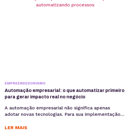
aprovação e publicação. Para ter bons resultados
com a comunicação, é preciso ir muito...
EMPREENDEDORISMO
Automação empresarial: o que automatizar primeiro
para gerar impacto real no negócio
A automação empresarial não significa apenas
adotar novas tecnologias. Para sua implementação
de maneira efetiva, é necessário organizar fluxos de
trabalho que reduzam tarefas repetitivas. Ou
LER MAIS