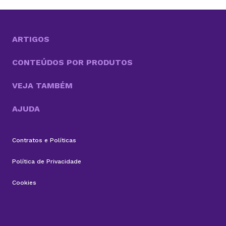
seja,melhorar a consistência de dados e acelerar
decisões, criando um cenário propício para a
otimização desses processos. Com cada vez mais
tarefas necessárias para competir no mercado, a
ARTIGOS
boa...
CONTEÚDOS POR PRODUTOS
VEJA TAMBÉM
AJUDA
Contratos e Políticas
Política de Privacidade
Cookies