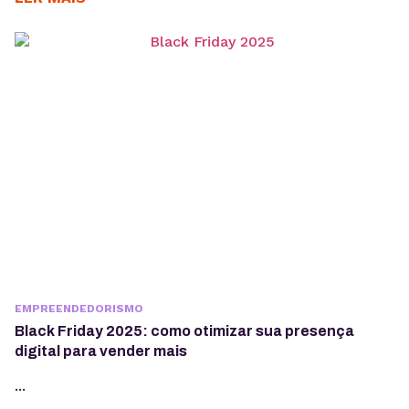
processem os dados de forma eficiente, otimizando
decisões, relatórios e integração entre diferentes
plataformas e ferramentas. Para quem busca ter um
melhor ranqueamento no Google, é muito
importante compreender o que...
EMPREENDEDORISMO
Black Friday 2025: como otimizar sua presença
digital para vender mais
...