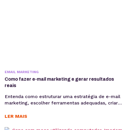
EMAIL MARKETING
Como fazer e-mail marketing e gerar resultados
reais
Entenda como estruturar uma estratégia de e-mail
marketing, escolher ferramentas adequadas, criar
Newsletter, segmentar sua base e acompanhar
métricas como taxa de abertura e CTR para evoluir
LER MAIS
suas campanhas com consistência. Saber como fazer
e-mail marketing continua sendo uma das