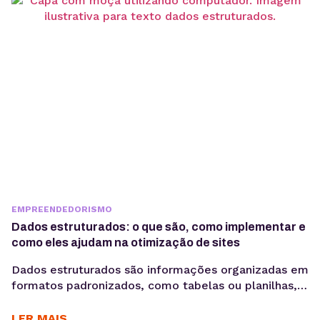
habilidades mais importantes para empresas que
desejam gerar vendas, nutrir leads e fortalecer o
relacionamento...
EMPREENDEDORISMO
Dados estruturados: o que são, como implementar e
como eles ajudam na otimização de sites
Dados estruturados são informações organizadas em
formatos padronizados, como tabelas ou planilhas,
facilitando a análise, armazenamento e recuperação.
Eles permitem que sistemas interpretem e
LER MAIS