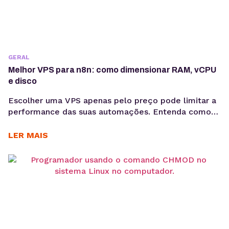
GERAL
Melhor VPS para n8n: como dimensionar RAM, vCPU
e disco
Escolher uma VPS apenas pelo preço pode limitar a
performance das suas automações. Entenda como
RAM, vCPU e armazenamento impactam o n8n e
descubra como dimensionar a infraestrutura
LER MAIS
corretamente para cada cenário de uso. O n8n é uma
plataforma de automação usada por empresas que
precisam integrar APIs, bancos de dados, aplicações
SaaS, ferramentas internas...