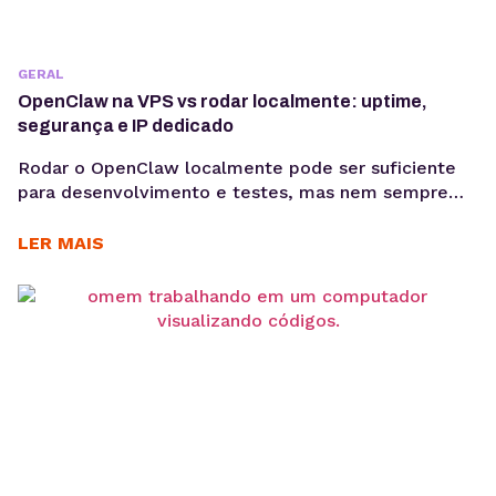
GERAL
OpenClaw na VPS vs rodar localmente: uptime,
segurança e IP dedicado
Rodar o OpenClaw localmente pode ser suficiente
para desenvolvimento e testes, mas nem sempre
atende aos requisitos de uma aplicação em
produção. Compare ambiente local e VPS e entenda
LER MAIS
as diferenças de disponibilidade, segurança,
desempenho, acesso remoto e IP dedicado. Ao
iniciar um projeto com OpenClaw, uma das primeiras
decisões envolve o ambiente de execução....