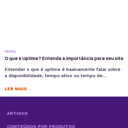
GERAL
O que é Uptime? Entenda a importância para seu site
Entender o que é uptime é basicamente falar sobre
a disponibilidade, tempo ativo ou tempo de
funcionamento, por exemplo, de uma página. É uma
métrica que você precisa saber na hora de definir a
LER MAIS
hospedagem do seu site. Um dos grandes benefícios
do mundo digital é estar sempre disponível para que
os clientes possam conhecer,...
ARTIGOS
CONTEÚDOS POR PRODUTOS