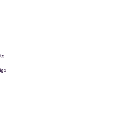
to
igo