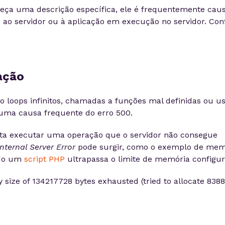
eça uma descrição específica, ele é frequentemente cau
ao servidor ou à aplicação em execução no servidor. Conf
ação
 loops infinitos, chamadas a funções mal definidas ou u
uma causa frequente do erro 500.
nta executar uma operação que o servidor não consegue
Internal Server Error
pode surgir, como o exemplo de mem
ndo um
script PHP
ultrapassa o limite de memória configur
 size of 134217728 bytes exhausted (tried to allocate 838