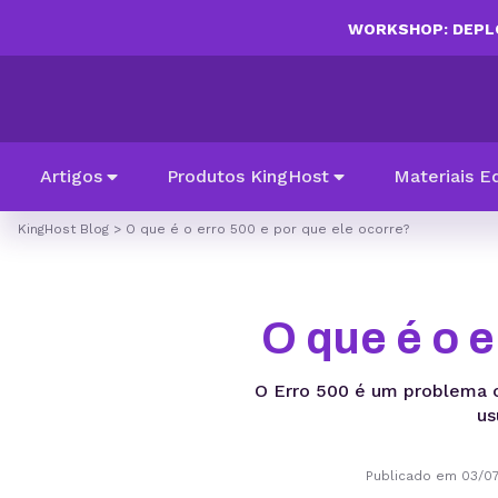
WORKSHOP: DEPLO
Artigos
Produtos KingHost
Materiais E
KingHost Blog
>
O que é o erro 500 e por que ele ocorre?
O que é o e
O Erro 500 é um problema c
us
Publicado em 03/0