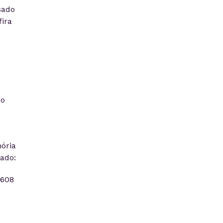
sado
ira
so
ória
ado:
8608