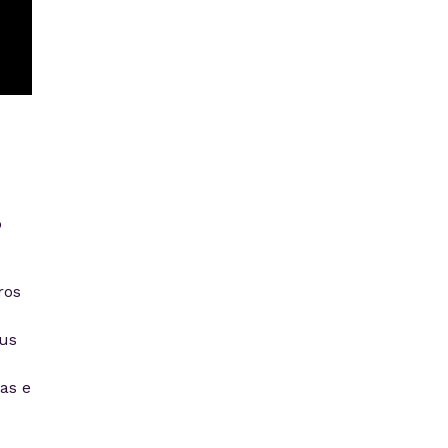
o
ros
us
as e