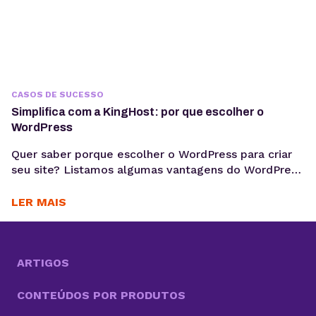
CASOS DE SUCESSO
Simplifica com a KingHost: por que escolher o
WordPress
Quer saber porque escolher o WordPress para criar
seu site? Listamos algumas vantagens do WordPress
e trouxemos uma série de dicas para criar seus
projetos. Você já ficou sabendo da novidade? A
LER MAIS
KingHost estreou recentemente um novo programa
no YouTube chamado Simplifica com a KingHost.
Nele a cada episódio um empreendedor recebe
consultoria exclusiva de...
ARTIGOS
CONTEÚDOS POR PRODUTOS