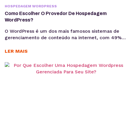
HOSPEDAGEM WORDPRESS
Como Escolher O Provedor De Hospedagem
WordPress?
O WordPress é um dos mais famosos sistemas de
gerenciamento de conteúdo na internet, com 49%
da distribuição entre os principais sites do mundo.
Por isso, escolher o provedor de hospedagem
LER MAIS
WordPress certo é um passo muito importante para
o desempenho e para a segurança de um site. Neste
artigo, vamos explicar a importância de...