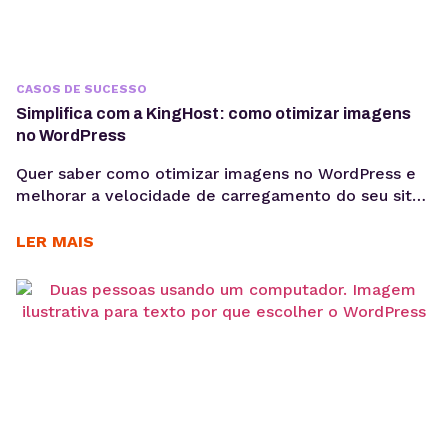
CASOS DE SUCESSO
Simplifica com a KingHost: como otimizar imagens
no WordPress
Quer saber como otimizar imagens no WordPress e
melhorar a velocidade de carregamento do seu site?
Confira uma lista de ferramentas online e plugins
WordPress para te ajudar. Você já ficou sabendo da
LER MAIS
novidade? A KingHost estreou recentemente um
novo programa no YouTube chamado Simplifica com
a KingHost. Nele a cada episódio um empreendedor
recebe...