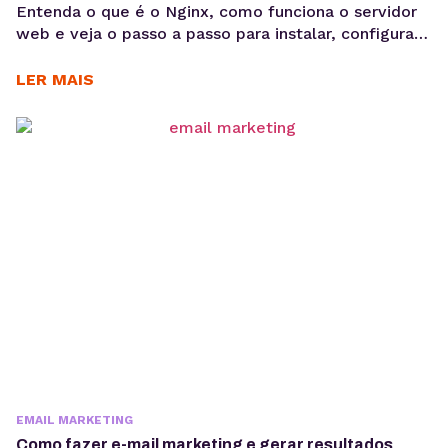
Entenda o que é o Nginx, como funciona o servidor
web e veja o passo a passo para instalar, configurar
sites e habilitar HTTPS em ambientes Linux.
Aprender como configurar Nginx é um passo
LER MAIS
importante para quem deseja colocar aplicações e
sites em produção com mais desempenho e
estabilidade. O Nginx é um dos servidores...
EMAIL MARKETING
Como fazer e-mail marketing e gerar resultados