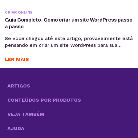
CRIAR ONLINE
Guia Completo: Como criar um site WordPress passo
a passo
Se você chegou até este artigo, provavelmente está
pensando em criar um site WordPress para sua
empresa, blog pessoal, portfólio ou loja virtual. Seja
qual for o objetivo, escolher WordPress como
LER MAIS
plataforma é uma decisão estratégica inteligente.
Esse sistema de gestão de conteúdo (CMS)
conquistou milhões de sites ao redor do mundo e é
sinônimo...
ARTIGOS
CONTEÚDOS POR PRODUTOS
VEJA TAMBÉM
AJUDA