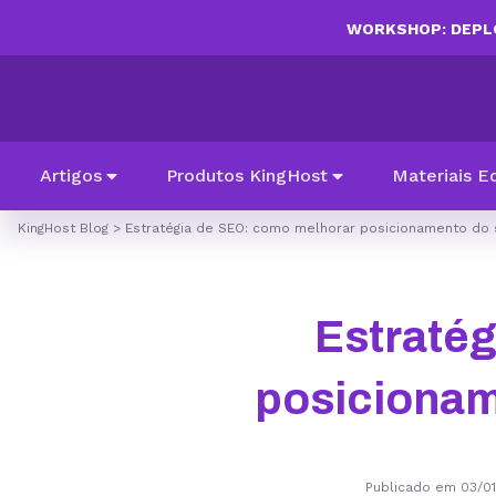
WORKSHOP: DEPLO
Artigos
Produtos KingHost
Materiais E
KingHost Blog
>
Estratégia de SEO: como melhorar posicionamento do s
Estraté
posicioname
Publicado em 03/0