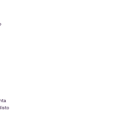
o
nta
isto