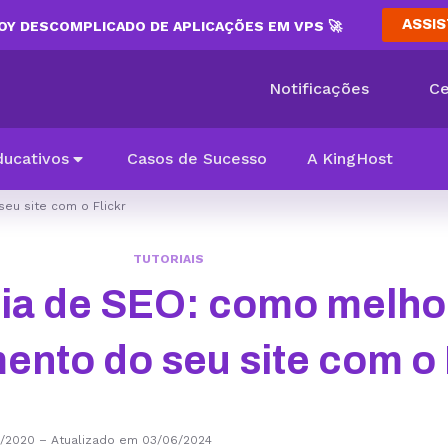
ASSIS
Y DESCOMPLICADO DE APLICAÇÕES EM VPS 🚀
Notificações
Ce
ducativos
Casos de Sucesso
A KingHost
eu site com o Flickr
TUTORIAIS
gia de SEO: como melho
nto do seu site com o 
1/2020
–
Atualizado em 03/06/2024