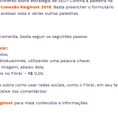
imento sobre estratégia de SEO? Confira a palestra na
 Conexão KingHost 2019
. Basta preencher o formulário
acessar essa e várias outras palestras.
erramenta, basta seguir os seguintes passos:
ickr
;
tos;
ividualmnte, utilizando uma palavra-chave;
a imagem, abaixo dela.
s no Flickr – R$ 0,00.
 sobre como usar redes sociais, como o Flickr, em seu fa
Deixe nos comentários!
ngHost
para mais conteúdos e informações.