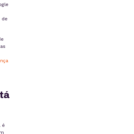
ogle
s de
de
uas
ença
tá
 é
um