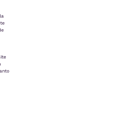
la
te
de
ite
m
anto