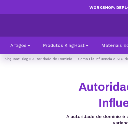
WORKSHOP: DEPLO
Artigos
Produtos KingHost
Materiais E
KingHost Blog
>
Autoridade de Domínio — Como Ela Influencia o SEO d
Autorida
Influ
A autoridade de domínio é 
varian