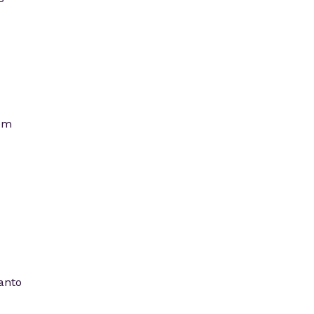
 em
anto