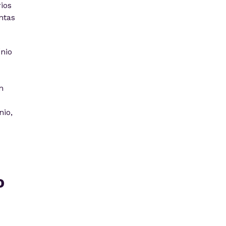
ios
ntas
nio
m
io,
o