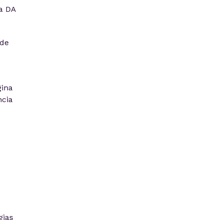
a DA
 de
gina
ncia
gias