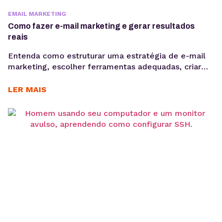
EMAIL MARKETING
Como fazer e-mail marketing e gerar resultados
reais
Entenda como estruturar uma estratégia de e-mail
marketing, escolher ferramentas adequadas, criar
Newsletter, segmentar sua base e acompanhar
métricas como taxa de abertura e CTR para evoluir
LER MAIS
suas campanhas com consistência. Saber como fazer
e-mail marketing continua sendo uma das
habilidades mais importantes para empresas que
desejam gerar vendas, nutrir leads e fortalecer o
relacionamento...