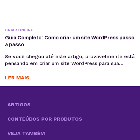
CRIAR ONLINE
Guia Completo: Como criar um site WordPress passo
a passo
Se você chegou até este artigo, provavelmente está
pensando em criar um site WordPress para sua
empresa, blog pessoal, portfólio ou loja virtual. Seja
qual for o objetivo, escolher WordPress como
LER MAIS
plataforma é uma decisão estratégica inteligente.
Esse sistema de gestão de conteúdo (CMS)
conquistou milhões de sites ao redor do mundo e é
sinônimo...
ARTIGOS
CONTEÚDOS POR PRODUTOS
VEJA TAMBÉM