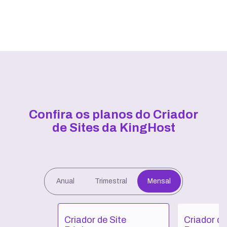
Confira os planos do Criador
de Sites da KingHost
Anual
Trimestral
Mensal
Criador de Site
Criador de