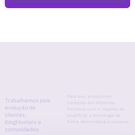
Trabalhamos pela
Para isso, produzimos
conteúdo em diferentes
evolução de
formatos com o objetivo de
clientes,
simplificar a tecnologia de
KingHosters e
forma democrática e inclusiva.
comunidades