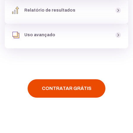
Ao criar um site você tem acesso a um
banco de fotos
,
uma biblioteca de imagens, com milhares de
opções
Relatório de resultados
gratuitas
para usar dentro do site, podendo
criar até
galeria de imagens
, e deixá-lo atrativo para clientes.
Você tem acesso aos
resultados do seu site
, como
páginas mais visitadas
e
origem dos acessos
, para
Uso avançado
entender se o site está
performando bem,
e ainda tem
acesso ao Google Analytics.
Assim que você criar um site é possível
instalar
códigos personalizados
,
configurar multi-idiomas
,
fazer
integração
com
YouTube, Google Maps ou
Facebook
, tudo
com poucos cliques.
CONTRATAR GRÁTIS