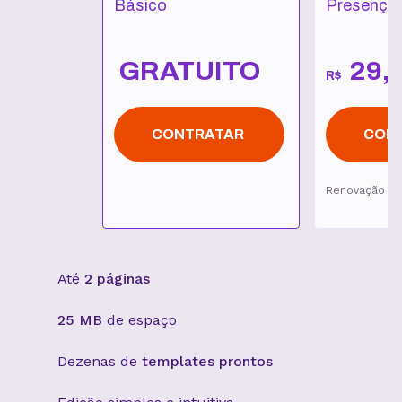
Básico
Presença 
GRATUITO
29
,
R$
CONTRATAR
CON
Renovação p
Até
2 páginas
25 MB
de espaço
Dezenas de
templates prontos