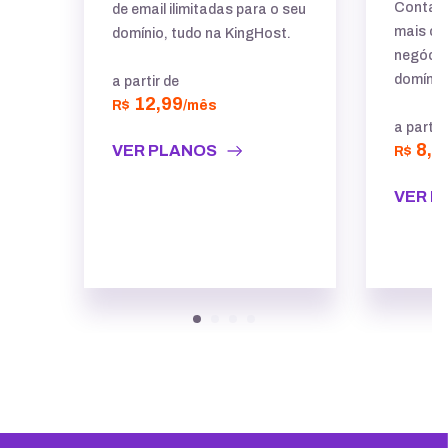
Contas 
de email ilimitadas para o seu
mais cre
domínio, tudo na KingHost.
negócio
domínio
a partir de
12,99
R$
/mês
a partir
8,5
VER PLANOS
R$
VER P