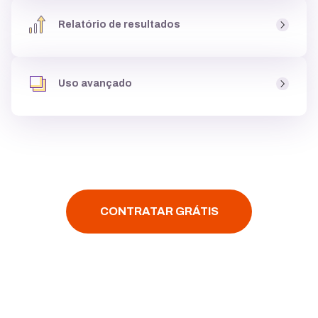
Ao criar um site você tem acesso a um
banco de fotos
,
uma biblioteca de imagens, com milhares de
opções
Relatório de resultados
gratuitas
para usar dentro do site, podendo
criar até
galeria de imagens
, e deixá-lo atrativo para clientes.
Você tem acesso aos
resultados do seu site
, como
páginas mais visitadas
e
origem dos acessos
, para
Uso avançado
entender se o site está
performando bem,
e ainda tem
acesso ao Google Analytics.
Assim que você criar um site é possível
instalar
códigos personalizados
,
configurar multi-idiomas
,
fazer
integração
com
YouTube, Google Maps ou
Facebook
, tudo
com poucos cliques.
CONTRATAR GRÁTIS