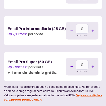
Email Pro Intermediário (25 GB)
R$
7
,
99
/
mês
*
por conta
contas
Email Pro Super (50 GB)
R$
9
,
99
/
mês
*
por conta
contas
+ 1 ano de domínio grátis.
*Valor para novas contratações na periodicidade escolhida. Na renovação
do plano, o preço regular será cobrado. Tributos aproximados: 10,15%.
Valores sujeitos a reajuste anual conforme índice IPCA.
Veja as condições
para preços promocionais