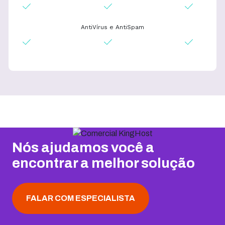
AntiVírus e AntiSpam
Nós ajudamos você a
encontrar a melhor solução
FALAR COM ESPECIALISTA