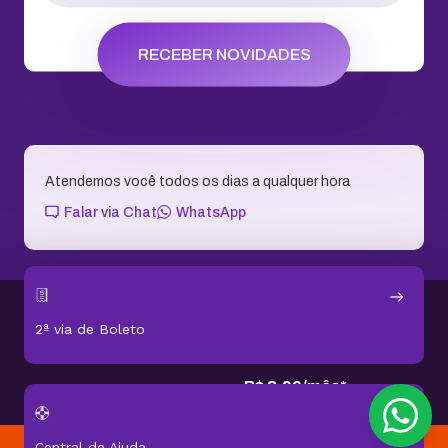
RECEBER NOVIDADES
Atendemos você todos os dias a qualquer hora
Falar via Chat
WhatsApp
1 conta
10 GB
de
R$ 311,76
2ª via de Boleto
por
R$ 95,76
por
2 anos
equivalente a
R$
3
,
99
/
mês
*
Central de Ajuda