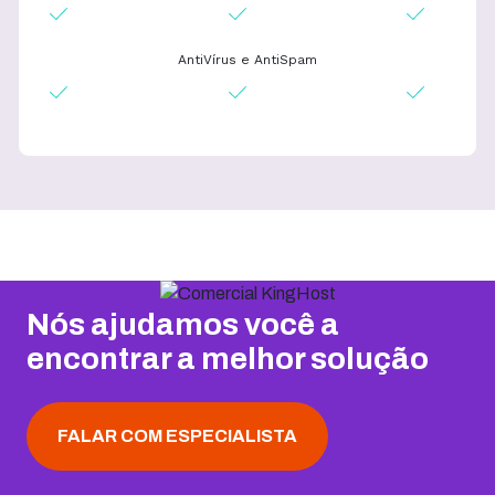
AntiVírus e AntiSpam
Nós ajudamos você a
encontrar a melhor solução
FALAR COM ESPECIALISTA