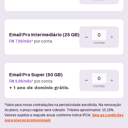
Email Pro Intermediário (25 GB)
R$
7
,
99
/
mês
*
por conta
contas
Email Pro Super (50 GB)
R$
9
,
99
/
mês
*
por conta
contas
+ 1 ano de domínio grátis.
*Valor para novas contratações na periodicidade escolhida. Na renovação
do plano, o preço regular será cobrado. Tributos aproximados: 10,15%.
Valores sujeitos a reajuste anual conforme índice IPCA.
Veja as condições
para preços promocionais