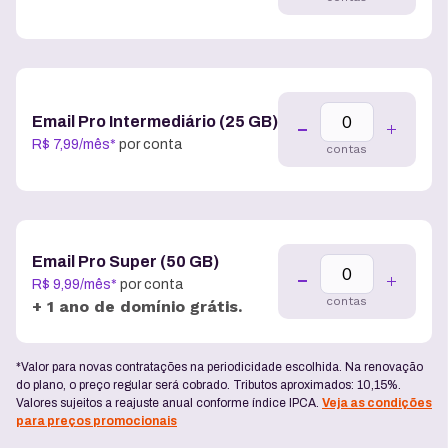
Email Pro Intermediário (25 GB)
R$
7
,
99
/
mês
*
por conta
contas
Email Pro Super (50 GB)
R$
9
,
99
/
mês
*
por conta
contas
+ 1 ano de domínio grátis.
*Valor para novas contratações na periodicidade escolhida. Na renovação
do plano, o preço regular será cobrado. Tributos aproximados: 10,15%.
Valores sujeitos a reajuste anual conforme índice IPCA.
Veja as condições
para preços promocionais