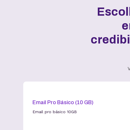
Escol
e
credib
V
Email Pro Básico (10 GB)
Email pro básico 10GB