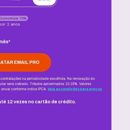
Economize
70
%
por
2 anos
mês
*
ATAR
EMAIL PRO
 contratações na periodicidade escolhida. Na renovação do
gular será cobrado. Tributos aproximados: 10,15%. Valores
te anual conforme índice IPCA.
Veja as condições para preços
té 12 vezes no cartão de crédito.