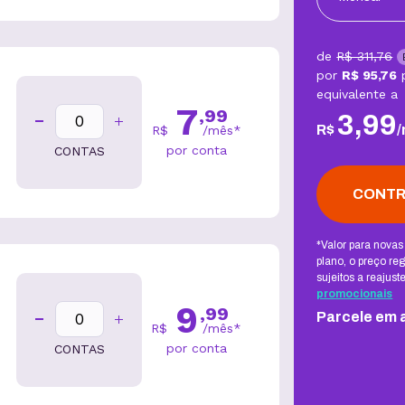
de
R$ 311,76
por
R$ 95,76
equivalente a
7
,
99
3
,
99
R$
/
R$
/
mês
*
por conta
CONTAS
CONTR
*Valor para novas
plano, o preço re
sujeitos a reajus
promocionais
9
,
99
Parcele em a
R$
/
mês
*
por conta
CONTAS