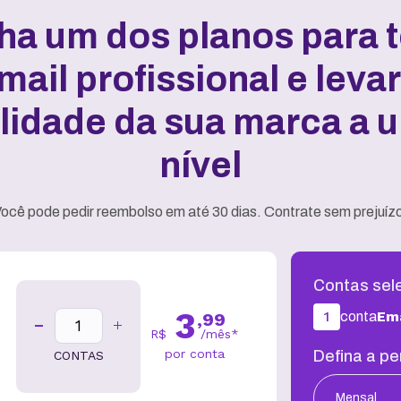
ha um dos planos para t
mail profissional e
levar
ilidade da sua marca a 
nível
ocê pode pedir reembolso em até 30 dias. Contrate sem prejuíz
Contas sel
3
1
Ema
conta
,
99
R$
/
mês
*
por conta
Defina a pe
CONTAS
Mensal