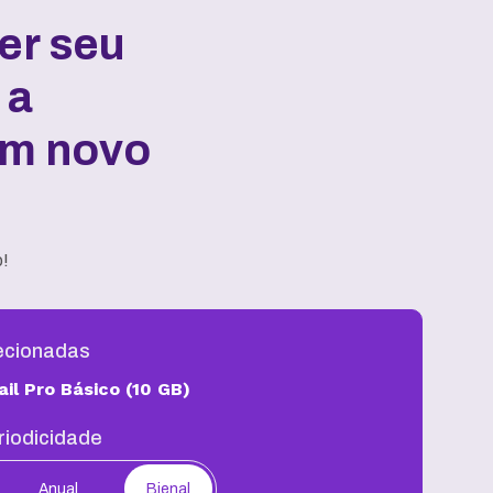
er seu
 a
um novo
o!
ecionadas
il Pro Básico (10 GB)
riodicidade
Anual
Bienal