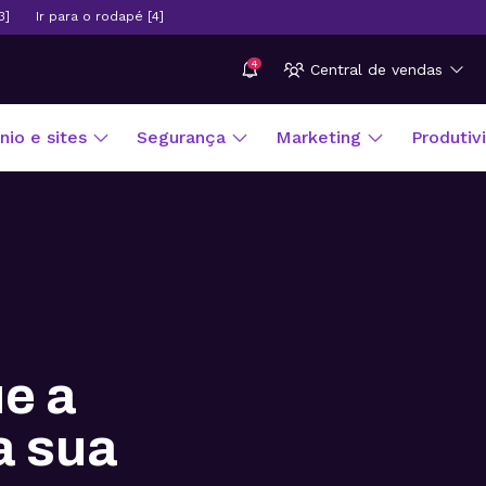
3]
Ir para o rodapé [4]
4
Central de vendas
io e sites
Segurança
Marketing
Produtiv
ue a
a sua