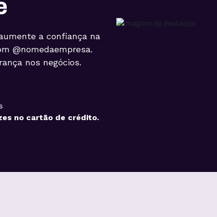
e
aumente a confiança na
 com @nomedaempresa.
rança nos negócios.
s
zes no cartão de crédito.