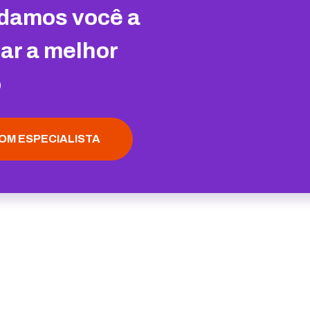
damos você a
ar a melhor
o
OM ESPECIALISTA