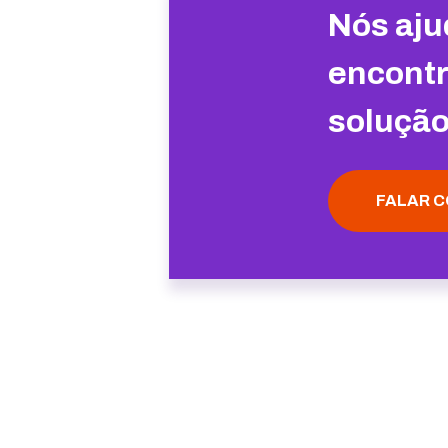
Nós aju
encontr
soluçã
FALAR C