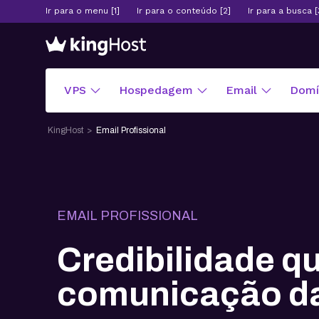
Ir para o menu [1]
Ir para o conteúdo [2]
Ir para a busca [
VPS
Hospedagem
Email
Domín
KingHost
Email Profissional
EMAIL PROFISSIONAL
Credibilidade q
comunicação d