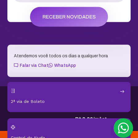
RECEBER NOVIDADES
Atendemos você todos os dias a qualquer hora
Falar via Chat
WhatsApp
1 conta
10 GB
de
R$ 311,76
2ª via de Boleto
por
R$ 95,76
por
2 anos
equivalente a
R$
3
,
99
/
mês
*
Central de Ajuda