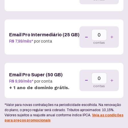
Email Pro Intermediário (25 GB)
R$
7
,
99
/
mês
*
por conta
contas
Email Pro Super (50 GB)
R$
9
,
99
/
mês
*
por conta
contas
+ 1 ano de domínio grátis.
*Valor para novas contratações na periodicidade escolhida. Na renovação
do plano, o preço regular será cobrado. Tributos aproximados: 10,15%.
Valores sujeitos a reajuste anual conforme índice IPCA.
Veja as condições
para preços promocionais