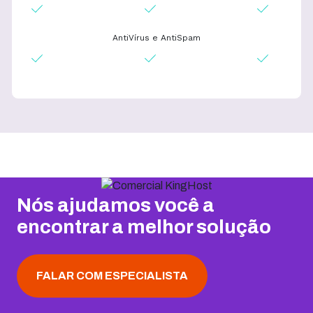
AntiVírus e AntiSpam
Nós ajudamos você a
encontrar a melhor solução
FALAR COM ESPECIALISTA