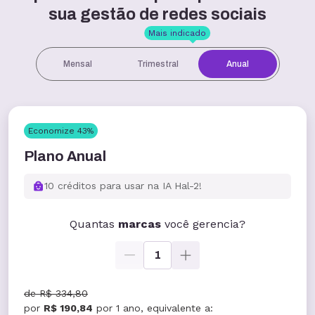
sua gestão de redes sociais
Mais indicado
Mensal
Trimestral
Anual
Economize
43
%
Plano Anual
10 créditos para usar na IA Hal-2!
Quantas
marcas
você gerencia?
1
de
R$ 334,80
por
R$ 190,84
por
1 ano
, equivalente a: