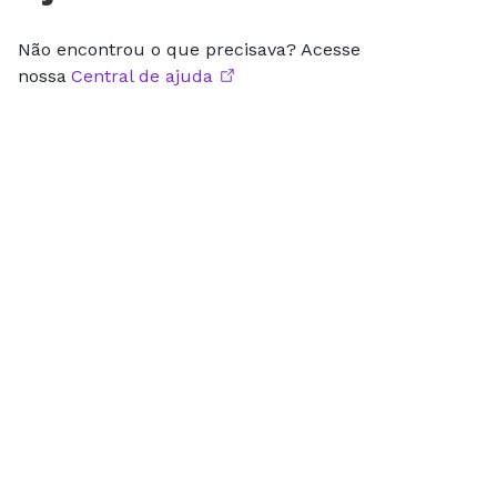
Não encontrou o que precisava? Acesse
nossa
Central de ajuda
Receba nossas novidades
Fique por dentro dos últimos conteúdos que
preparamos para você!
RECEBER NOVIDADES