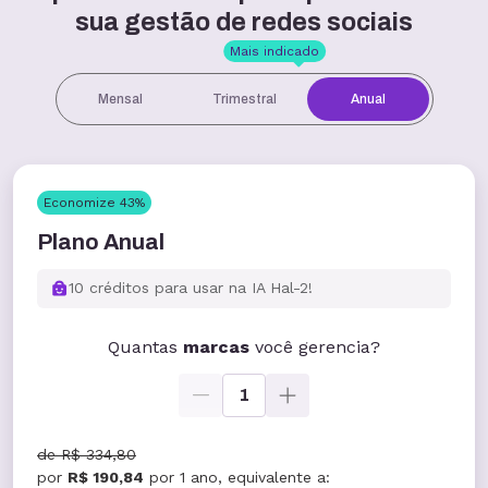
sua gestão de redes sociais
Mais indicado
Mensal
Trimestral
Anual
Economize
43
%
Plano Anual
10 créditos para usar na IA Hal-2!
Quantas
marcas
você gerencia?
1
de
R$ 334,80
por
R$ 190,84
por
1 ano
, equivalente a: