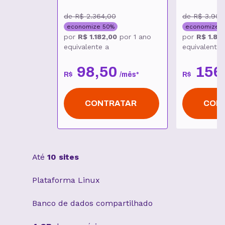
de
R$ 2.364,00
de
R$ 3.900
economize
50
%
economize
5
por
R$ 1.182,00
por
1 ano
por
R$ 1.87
equivalente a
equivalente 
98
,
50
156
R$
/
mês
*
R$
CONTRATAR
CON
Até
10 sites
Plataforma Linux
Banco de dados compartilhado