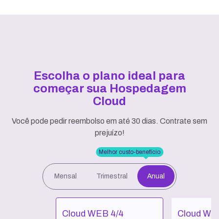
Escolha o plano ideal para
começar sua Hospedagem
Cloud
Você pode pedir reembolso em até 30 dias. Contrate sem
prejuízo!
Melhor custo-benefício
Mensal
Trimestral
Anual
Cloud WEB 4/4
Cloud WE