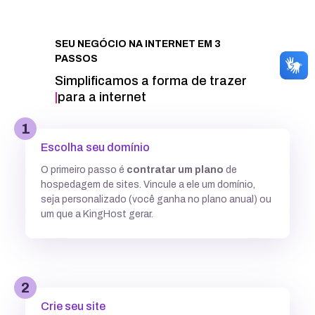
Integração com Google PageSpeed
SEU NEGÓCIO NA INTERNET EM 3
PASSOS
Informações técnicas
Simplificamos a forma de trazer
seu proj
|
para a internet
Acesso FTP
1
Escolha seu domínio
Banco de dados MySQL ilimitados
O primeiro passo é
contratar um plano
de
hospedagem de sites. Vincule a ele um domínio,
5 GB
7,7GB
12,5 GB
seja personalizado (você ganha no plano anual) ou
um que a KingHost gerar.
Acesso SSH
Múltiplas versões do PHP
2
Crie seu site