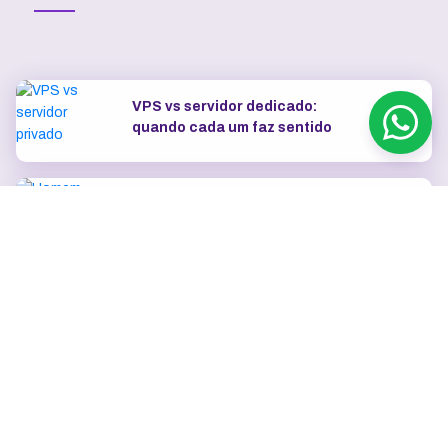
VPS vs servidor dedicado:
quando cada um faz sentido
OpenClaw na VPS vs rodar
localmente: uptime, segurança e
IP dedicado
Como escolher o plano de VPS:
RAM, vCPU, SSD e tráfego