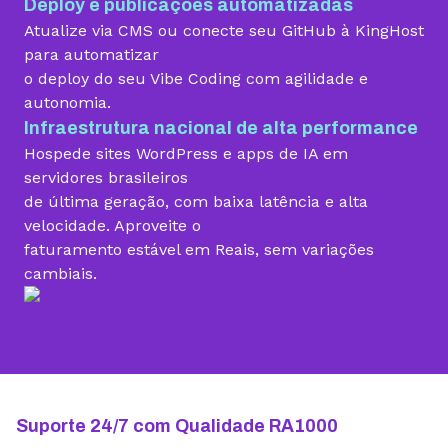
Deploy e publicações automatizadas
Migração grátis
Atualize via CMS ou conecte seu GitHub à KingHost
para automatizar
o deploy do seu Vibe Coding com agilidade e
Vibe Coding
autonomia.
Infraestrutura nacional de alta performance
Hospede sites WordPress e apps de IA em
Criador de Sites grátis
servidores brasileiros
de última geração, com baixa latência e alta
velocidade. Aproveite o
faturamento estável em Reais, sem variações
Armazenamento
cambiais.
10 GB
15 GB
25 GB
Contas de email grátis
5 contas
25 contas
100 contas
Largura de banda ilimitada
Suporte 24/7 com Qualidade RA1000