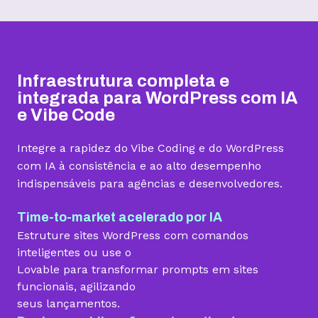
Hospedagem I
Hospedagem II
Hospedagem III
R$
9,99
R$
15,99
R$
19,99
/mês
/mês
/mês
Infraestrutura completa e
Contratar
Contratar
Contratar
integrada para WordPress com IA
e Vibe Code
Armazenamento
Integre a rapidez do Vibe Coding e do WordPress
Quantidade de sites
com IA à consistência e ao alto desempenho
indispensáveis para agências e desenvolvedores.
1 site
3 sites
5 sites
Hospedagem gerenciada para WordPress
Time-to-market acelerado por IA
Estruture sites WordPress com comandos
inteligentes ou use o
Lovable para transformar prompts em sites
Domínio grátis
funcionais, agilizando
seus lançamentos.