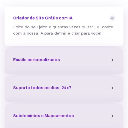
Mod_deflate
Criador de Site Grátis com IA
Edite do seu jeito e quantas vezes quiser. Ou conte
com a nossa IA para definir e criar para você!
Detector de malware
Emails personalizados
Proteção contra DDoS
Antivírus
Suporte todos os dias, 24x7
Gerenciador de acessos
Subdomínios e Mapeamentos