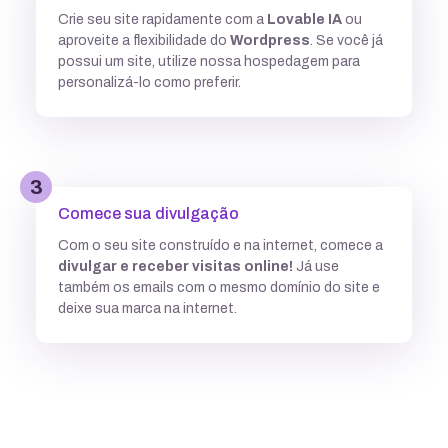
Crie seu site rapidamente com a
Lovable IA
ou
Múltiplas versões do ASP
aproveite a flexibilidade do
Wordpress
. Se você já
possui um site, utilize nossa hospedagem para
personalizá-lo como preferir.
Python
3
Integração com ferramentas Git
Comece sua divulgação
Com o seu site construído e na internet, comece a
divulgar e receber visitas online!
Já use
Subdomínios ilimitados
também os emails com o mesmo domínio do site e
deixe sua marca na internet.