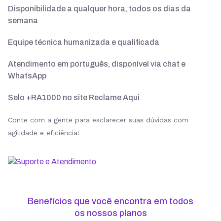
Disponibilidade a qualquer hora, todos os dias da
semana
Suporte 24/7 com especialistas
Equipe técnica humanizada e qualificada
30 dias para pedir reembolso
Atendimento em português, disponível via chat e
WhatsApp
Selo +RA1000 no site Reclame Aqui
SSL ilimitado grátis
Conte com a gente para esclarecer suas dúvidas com
agilidade e eficiência!
Backup diário
Segurança
Benefícios que você encontra em todos
ModSecurity
os nossos planos