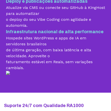
Deploy e publicações automatizadas
Migração grátis
Atualize via CMS ou conecte seu GitHub à KingHost
para automatizar
o deploy do seu Vibe Coding com agilidade e
Vibe Coding
autonomia.
Infraestrutura nacional de alta performance
Hospede sites WordPress e apps de IA em
Criador de Sites grátis
servidores brasileiros
de última geração, com baixa latência e alta
velocidade. Aproveite o
faturamento estável em Reais, sem variações
Armazenamento
cambiais.
10 GB
15 GB
25 GB
Contas de email grátis
5 contas
25 contas
100 contas
Largura de banda ilimitada
Suporte 24/7 com Qualidade RA1000