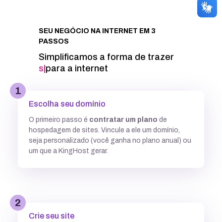
Integração com Google PageSpeed
SEU NEGÓCIO NA INTERNET EM 3
PASSOS
Informações técnicas
Simplificamos a forma de trazer
seu proj
|
para a internet
Acesso FTP
1
Escolha seu domínio
Banco de dados MySQL ilimitados
O primeiro passo é
contratar um plano
de
hospedagem de sites. Vincule a ele um domínio,
5 GB
7,7GB
12,5 GB
seja personalizado (você ganha no plano anual) ou
um que a KingHost gerar.
Acesso SSH
Múltiplas versões do PHP
2
Crie seu site