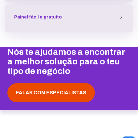
Atualizações de software
Painel fácil e gratuito
Performance
99,9% de Uptime
Nós te ajudamos a encontrar
a melhor solução para o teu
tipo de negócio
Ferramenta de SEO
FALAR COM ESPECIALISTAS
Estatísticas de Performance
Gerenciador de Cache