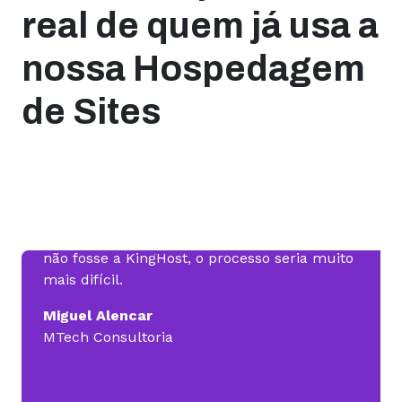
Instalação concluída em
menos de 2 minutos
, super
real de quem já usa a
CONTRATAR HOSPEDAGEM
prático, para todos os níveis de conhecimento técnico.
VER PLANOS
nossa Hospedagem
CONTRATAR HOSPEDAGEM
de Sites
nca
Posso dizer que o sucesso do nosso trabalho
Só le
em desenvolvimento de Plataformas Web e
mês, 
Sites tem muita relação com a KingHost. Se
gera 
s
não fosse a KingHost, o processo seria muito
negóci
 sem
mais difícil.
um mo
Miguel Alencar
Hever
MTech Consultoria
Concu