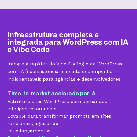
Hospedagem I
Hospedagem II
Hospedagem III
R$
9,99
R$
15,99
R$
19,99
/mês
/mês
/mês
Infraestrutura completa e
Contratar
Contratar
Contratar
integrada para WordPress com IA
e Vibe Code
Armazenamento
Integre a rapidez do Vibe Coding e do WordPress
Quantidade de sites
com IA à consistência e ao alto desempenho
indispensáveis para agências e desenvolvedores.
1 site
3 sites
5 sites
Hospedagem gerenciada para WordPress
Time-to-market acelerado por IA
Estruture sites WordPress com comandos
inteligentes ou use o
Lovable para transformar prompts em sites
Domínio grátis
funcionais, agilizando
seus lançamentos.