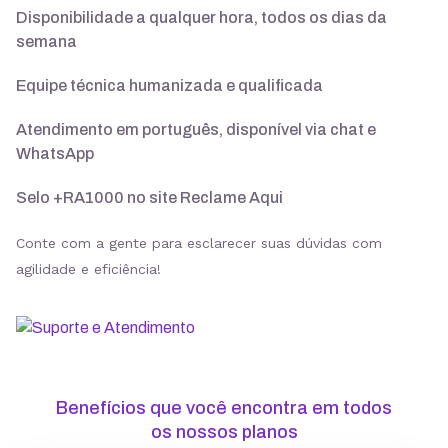
Disponibilidade a qualquer hora, todos os dias da
semana
Suporte 24/7 com especialistas
Equipe técnica humanizada e qualificada
30 dias para pedir reembolso
Atendimento em português, disponível via chat e
WhatsApp
Selo +RA1000 no site Reclame Aqui
SSL ilimitado grátis
Conte com a gente para esclarecer suas dúvidas com
agilidade e eficiência!
Backup diário
Segurança
Benefícios que você encontra em todos
ModSecurity
os nossos planos