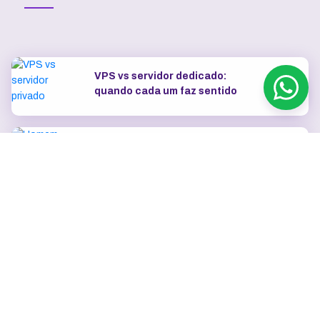
VPS vs servidor dedicado:
quando cada um faz sentido
OpenClaw na VPS vs rodar
localmente: uptime, segurança e
IP dedicado
Como escolher o plano de VPS:
RAM, vCPU, SSD e tráfego