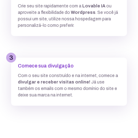
Crie seu site rapidamente com a
Lovable IA
ou
Múltiplas versões do ASP
aproveite a flexibilidade do
Wordpress
. Se você já
possui um site, utilize nossa hospedagem para
personalizá-lo como preferir.
Python
3
Integração com ferramentas Git
Comece sua divulgação
Com o seu site construído e na internet, comece a
divulgar e receber visitas online!
Já use
Subdomínios ilimitados
também os emails com o mesmo domínio do site e
deixe sua marca na internet.