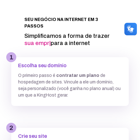
Integração com Google PageSpeed
SEU NEGÓCIO NA INTERNET EM 3
PASSOS
Informações técnicas
Simplificamos a forma de trazer
sua marca
|
para a internet
Acesso FTP
1
Escolha seu domínio
Banco de dados MySQL ilimitados
O primeiro passo é
contratar um plano
de
hospedagem de sites. Vincule a ele um domínio,
5 GB
7,7GB
12,5 GB
seja personalizado (você ganha no plano anual) ou
um que a KingHost gerar.
Acesso SSH
Múltiplas versões do PHP
2
Crie seu site