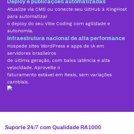
Deploy e publicações automatizadas
Migração grátis
Atualize via CMS ou conecte seu GitHub à KingHost
para automatizar
o deploy do seu Vibe Coding com agilidade e
Vibe Coding
autonomia.
Infraestrutura nacional de alta performance
Hospede sites WordPress e apps de IA em
Criador de Sites grátis
servidores brasileiros
de última geração, com baixa latência e alta
velocidade. Aproveite o
faturamento estável em Reais, sem variações
Armazenamento
cambiais.
10 GB
15 GB
25 GB
Contas de email grátis
5 contas
25 contas
100 contas
Largura de banda ilimitada
Suporte 24/7 com Qualidade RA1000