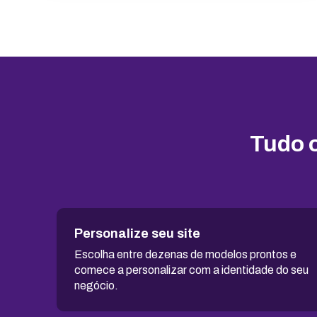
SSL ilimitado grátis
Backup diário
Segurança
ModSecurity
Tudo o
Mod_deflate
Detector de malware
Proteção contra DDoS
Personalize seu site
Antivírus
Escolha entre dezenas de modelos prontos e
comece a personalizar com a identidade do seu
Gerenciador de acessos
negócio.
Atualizações de software