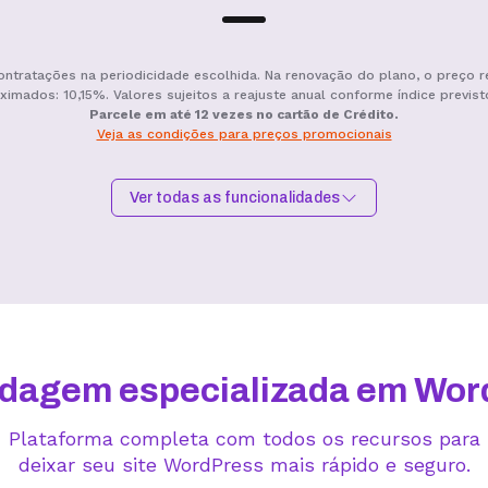
ontratações na periodicidade escolhida. Na renovação do plano, o preço r
ximados: 10,15%. Valores sujeitos a reajuste anual conforme índice previst
Parcele em até 12 vezes no cartão de Crédito.
Veja as condições para preços promocionais
Ver todas as funcionalidades
Hospedagem I
Hospedagem II
R$
9,99
/mês
R$
15,99
/mês
Contratar
Contratar
dagem especializada em Wor
Plataforma completa com todos os recursos para
deixar seu site WordPress mais rápido e seguro.