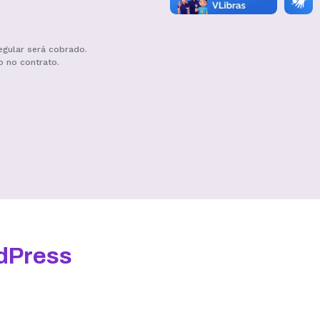
egular será cobrado.
o no contrato.
Hospedagem III
R$
19,99
/mês
Contratar
dPress