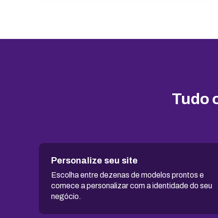
SSL ilimitado grátis
Backup diário
Segurança
ModSecurity
Tudo o
Mod_deflate
Detector de malware
Proteção contra DDoS
Personalize seu site
Antivírus
Escolha entre dezenas de modelos prontos e
comece a personalizar com a identidade do seu
Gerenciador de acessos
negócio.
Atualizações de software