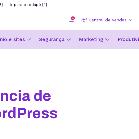
3]
Ir para o rodapé [4]
4
Central de vendas
io e sites
Segurança
Marketing
Produtiv
ncia de
rdPress