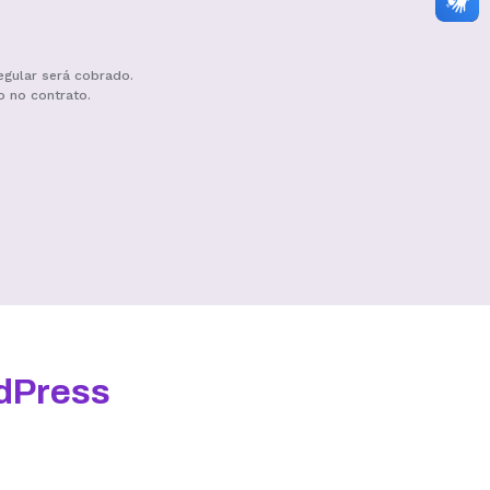
egular será cobrado.
o no contrato.
Hospedagem III
R$
19,99
/mês
Contratar
dPress