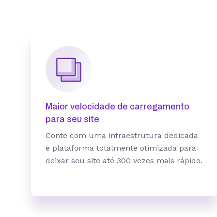
Quantidade de sites
Hospedagem gerenciada para
WordPress
Domínio grátis
Migração grátis
Vibe Coding
Maior velocidade de carregamento
Criador de Sites grátis
para seu site
Armazenamento
Conte com uma infraestrutura dedicada
e plataforma totalmente otimizada para
Contas de email grátis
deixar seu site até 300 vezes mais rápido.
Largura de banda ilimitada
Suporte 24/7 com especialistas
30 dias para pedir reembolso