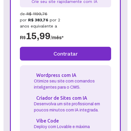
Crie seu site rapidamente com IA
de
R$
1199,76
por
R$
383,76
por
2
anos
equivalente a
15,99
R$
/mês*
Contratar
Wordpress com IA
Otimize seu site com comandos
inteligentes para o CMS.
Criador de Sites com IA
Desenvolva um site profissional em
poucos minutos com IA integrada.
Vibe Code
Deploy com Lovable e máxima