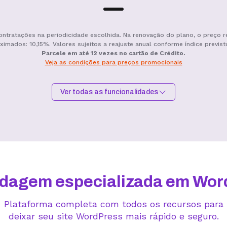
ontratações na periodicidade escolhida. Na renovação do plano, o preço r
ximados: 10,15%. Valores sujeitos a reajuste anual conforme índice previst
Parcele em até 12 vezes no cartão de Crédito.
Veja as condições para preços promocionais
Ver todas as funcionalidades
Hospedagem I
Hospedagem II
R$
9,99
/mês
R$
15,99
/mês
Contratar
Contratar
dagem especializada em Wor
Plataforma completa com todos os recursos para
deixar seu site WordPress mais rápido e seguro.