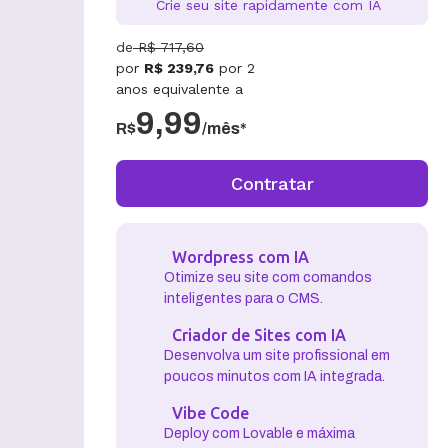
Crie seu site rapidamente com IA
de
R$
717,60
por
R$
239,76
por
2
anos
equivalente a
9,99
R$
/mês*
Contratar
Wordpress com IA
Otimize seu site com comandos
inteligentes para o CMS.
Criador de Sites com IA
Desenvolva um site profissional em
poucos minutos com IA integrada.
Vibe Code
Deploy com Lovable e máxima