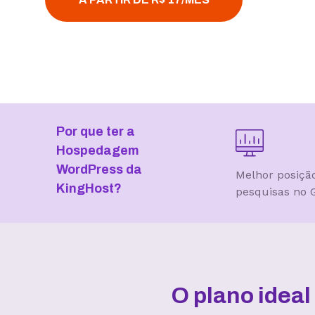
Por que ter a
Hospedagem
WordPress da
Melhor posiçã
KingHost?
pesquisas no 
O plano idea