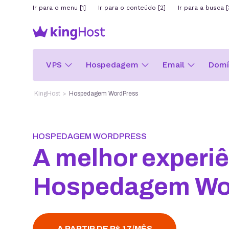
Ir para o menu [1]
Ir para o conteúdo [2]
Ir para a busca [
VPS
Hospedagem
Email
Domín
KingHost
Hospedagem WordPress
HOSPEDAGEM WORDPRESS
A melhor experiê
Hospedagem Wo
A PARTIR DE R$ 17/MÊS