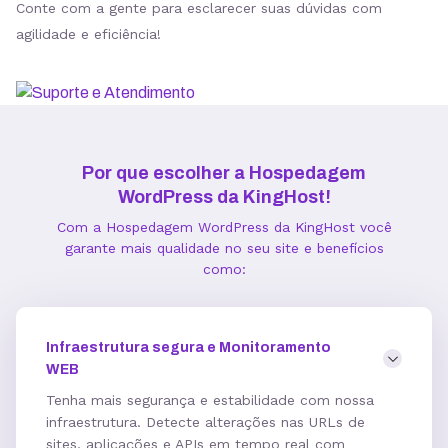
Conte com a gente para esclarecer suas dúvidas com
agilidade e eficiência!
Estatísticas de Performance
Gerenciador de Cache
Por que escolher a Hospedagem
WordPress da KingHost!
Integração com Google PageSpeed
Com a Hospedagem WordPress da KingHost você
garante mais qualidade no seu site e benefícios
como:
Informações técnicas
Infraestrutura segura e Monitoramento
Acesso FTP
WEB
Tenha mais segurança e estabilidade com nossa
infraestrutura. Detecte alterações nas URLs de
Banco de dados MySQL ilimitados
sites, aplicações e APIs em tempo real com