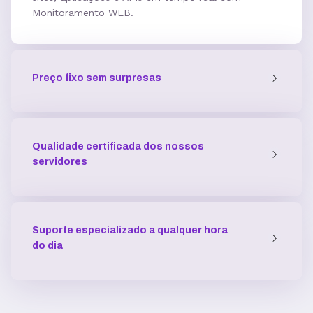
Monitoramento WEB.
5 GB
7,7GB
12,5 GB
Acesso SSH
Preço fixo sem surpresas
Múltiplas versões do PHP
Qualidade certificada dos nossos
Múltiplas versões do ASP
servidores
Python
Suporte especializado a qualquer hora
do dia
Integração com ferramentas Git