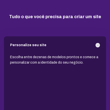
10 GB
15 GB
25 GB
Tudo o que você precisa para criar um site
Contas de email grátis
5 contas
25 contas
100 contas
Largura de banda ilimitada
Personalize seu site
Suporte 24/7 com especialistas
Escolha entre dezenas de modelos prontos e comece a
personalizar com a identidade do seu negócio.
30 dias para pedir reembolso
SSL ilimitado grátis