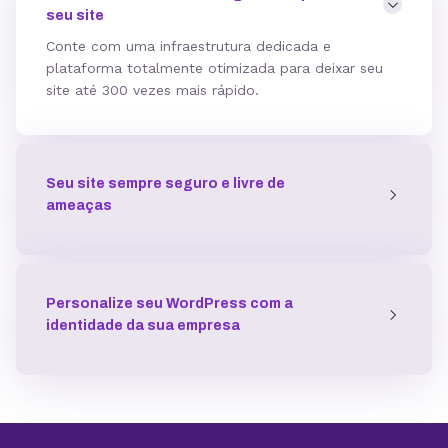
seu site
Hospedagem gerenciada para WordPress
Conte com uma infraestrutura dedicada e
plataforma totalmente otimizada para deixar seu
site até 300 vezes mais rápido.
Domínio grátis
Seu site sempre seguro e livre de
Migração grátis
ameaças
Vibe Coding
Personalize seu WordPress com a
identidade da sua empresa
Criador de Sites grátis
Armazenamento