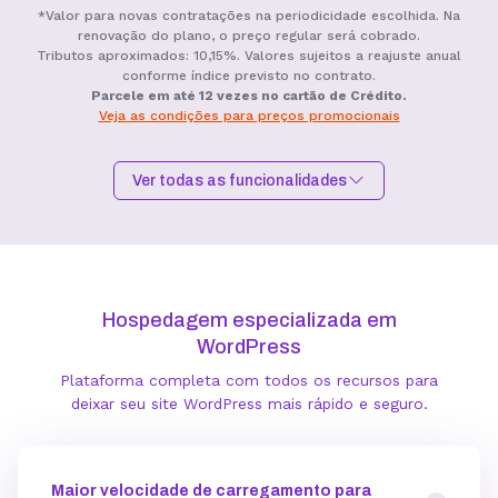
*Valor para novas contratações na periodicidade escolhida. Na
renovação do plano, o preço regular será cobrado.
Tributos aproximados: 10,15%. Valores sujeitos a reajuste anual
conforme índice previsto no contrato.
Parcele em até 12 vezes no cartão de Crédito.
Veja as condições para preços promocionais
Ver todas as funcionalidades
Hospedagem I
Hospedagem II
Hospedagem III
R$
9,99
R$
15,99
R$
19,99
/mês
/mês
/mês
Hospedagem especializada em
Contratar
Contratar
Contratar
WordPress
Plataforma completa com todos os recursos para
Armazenamento
deixar seu site WordPress mais rápido e seguro.
Quantidade de sites
Maior velocidade de carregamento para
1 site
3 sites
5 sites