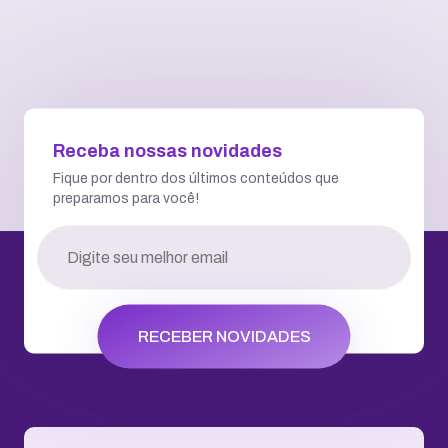
Para isso, produzimos
Trabalhamos pela
conteúdo em diferentes
evolução de
formatos com o objetivo de
Blog
Vídeos
Materiais para download
clientes,
simplificar a tecnologia de
forma democrática e inclusiva.
KingHosters e
comunidades