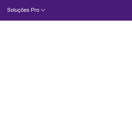
2ª via de Boleto
Central de Ajuda
Status dos serviços
Soluções Pro
Soluções de Email