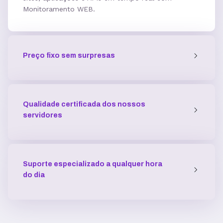
Monitoramento WEB.
5 GB
7,7GB
12,5 GB
Acesso SSH
Preço fixo sem surpresas
Múltiplas versões do PHP
Qualidade certificada dos nossos
Múltiplas versões do ASP
servidores
Python
Suporte especializado a qualquer hora
do dia
Integração com ferramentas Git