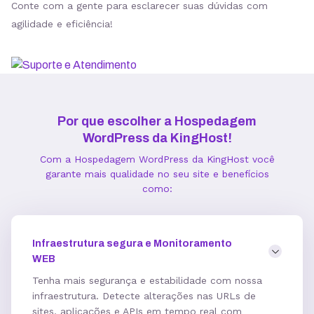
Conte com a gente para esclarecer suas dúvidas com
agilidade e eficiência!
Estatísticas de Performance
Gerenciador de Cache
Por que escolher a Hospedagem
WordPress da KingHost!
Integração com Google PageSpeed
Com a Hospedagem WordPress da KingHost você
garante mais qualidade no seu site e benefícios
como:
Informações técnicas
Infraestrutura segura e Monitoramento
Acesso FTP
WEB
Tenha mais segurança e estabilidade com nossa
infraestrutura. Detecte alterações nas URLs de
Banco de dados MySQL ilimitados
sites, aplicações e APIs em tempo real com