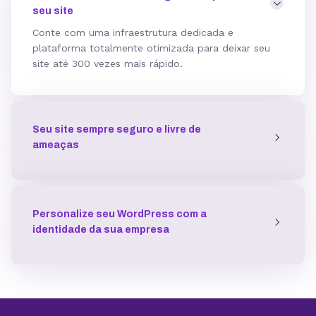
seu site
Hospedagem gerenciada para WordPress
Conte com uma infraestrutura dedicada e
plataforma totalmente otimizada para deixar seu
site até 300 vezes mais rápido.
Domínio grátis
Seu site sempre seguro e livre de
Migração grátis
ameaças
Vibe Coding
Personalize seu WordPress com a
identidade da sua empresa
Criador de Sites grátis
Armazenamento