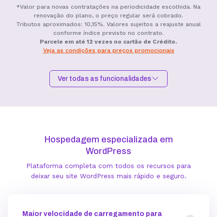
*Valor para novas contratações na periodicidade escolhida. Na
renovação do plano, o preço regular será cobrado.
Tributos aproximados: 10,15%. Valores sujeitos a reajuste anual
conforme índice previsto no contrato.
Parcele em até 12 vezes no cartão de Crédito.
Veja as condições para preços promocionais
Ver todas as funcionalidades
Hospedagem I
Hospedagem II
Hospedagem III
R$
9,99
R$
15,99
R$
19,99
/mês
/mês
/mês
Hospedagem especializada em
Contratar
Contratar
Contratar
WordPress
Plataforma completa com todos os recursos para
Armazenamento
deixar seu site WordPress mais rápido e seguro.
Quantidade de sites
Maior velocidade de carregamento para
1 site
3 sites
5 sites