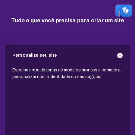
10 GB
15 GB
25 GB
Tudo o que você precisa para criar um site
Contas de email grátis
5 contas
25 contas
100 contas
Largura de banda ilimitada
Personalize seu site
Suporte 24/7 com especialistas
Escolha entre dezenas de modelos prontos e comece a
personalizar com a identidade do seu negócio.
30 dias para pedir reembolso
SSL ilimitado grátis