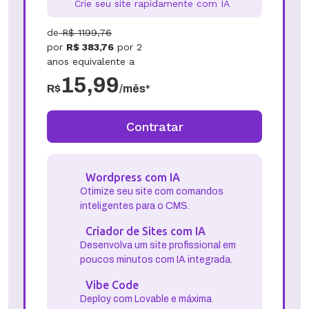
Crie seu site rapidamente com IA
de
R$
1199,76
por
R$
383,76
por
2
anos
equivalente a
15,99
R$
/mês*
Contratar
Wordpress com IA
Otimize seu site com comandos
inteligentes para o CMS.
Criador de Sites com IA
Desenvolva um site profissional em
poucos minutos com IA integrada.
Vibe Code
Deploy com Lovable e máxima