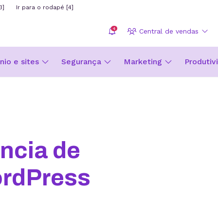
3]
Ir para o rodapé [4]
4
Central de vendas
io e sites
Segurança
Marketing
Produtiv
ncia de
rdPress