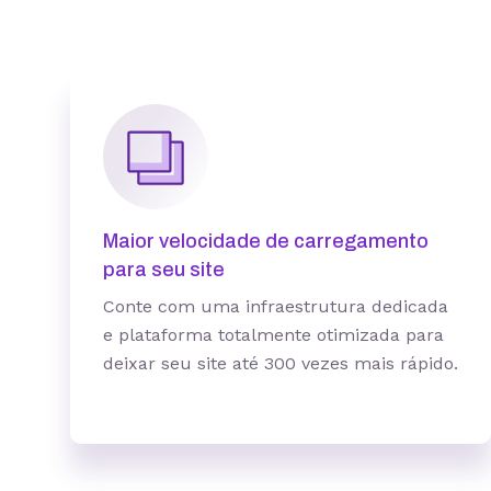
Quantidade de sites
Hospedagem gerenciada para
WordPress
Domínio grátis
Migração grátis
Vibe Coding
Maior velocidade de carregamento
Criador de Sites grátis
para seu site
Armazenamento
Conte com uma infraestrutura dedicada
e plataforma totalmente otimizada para
Contas de email grátis
deixar seu site até 300 vezes mais rápido.
Largura de banda ilimitada
Suporte 24/7 com especialistas
30 dias para pedir reembolso