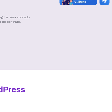
egular será cobrado.
o no contrato.
Hospedagem III
R$
19,99
/mês
Contratar
dPress