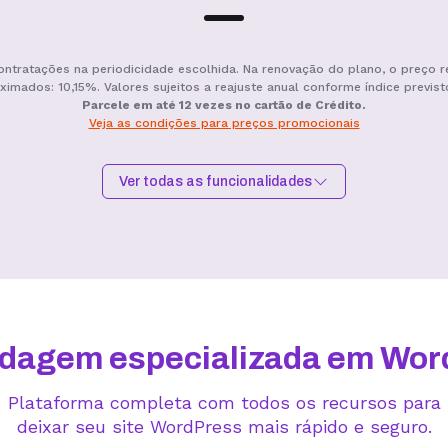
ontratações na periodicidade escolhida. Na renovação do plano, o preço r
ximados: 10,15%. Valores sujeitos a reajuste anual conforme índice previst
Parcele em até 12 vezes no cartão de Crédito.
Veja as condições para preços promocionais
Ver todas as funcionalidades
Hospedagem I
Hospedagem II
R$
9,99
/mês
R$
15,99
/mês
Contratar
Contratar
dagem especializada em Wor
Plataforma completa com todos os recursos para
deixar seu site WordPress mais rápido e seguro.