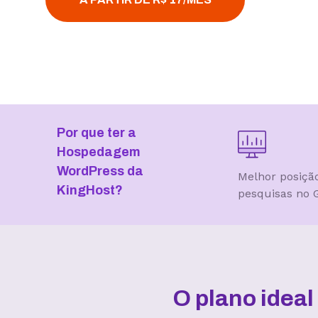
Por que ter a
Hospedagem
WordPress da
Melhor posiçã
KingHost?
pesquisas no 
O plano idea