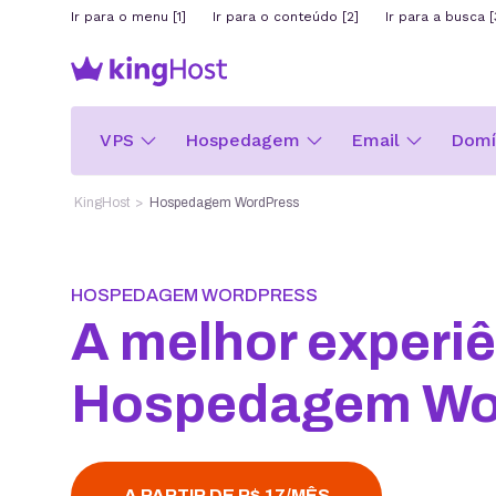
Ir para o menu [1]
Ir para o conteúdo [2]
Ir para a busca [
VPS
Hospedagem
Email
Domín
KingHost
Hospedagem WordPress
HOSPEDAGEM WORDPRESS
A melhor experiê
Hospedagem Wo
A PARTIR DE R$ 17/MÊS