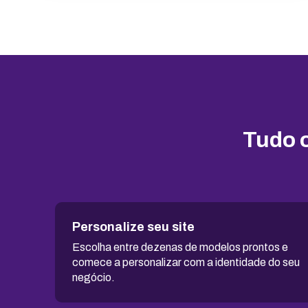
SSL ilimitado grátis
Backup diário
Segurança
ModSecurity
Tudo o
Mod_deflate
Detector de malware
Proteção contra DDoS
Personalize seu site
Antivírus
Escolha entre dezenas de modelos prontos e
comece a personalizar com a identidade do seu
Gerenciador de acessos
negócio.
Atualizações de software