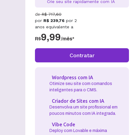
Crie seu site rapidamente com IA
de
R$
717,60
por
R$
239,76
por
2
anos
equivalente a
9,99
R$
/mês*
Contratar
Wordpress com IA
Otimize seu site com comandos
inteligentes para o CMS.
Criador de Sites com IA
Desenvolva um site profissional em
poucos minutos com IA integrada.
Vibe Code
Deploy com Lovable e máxima