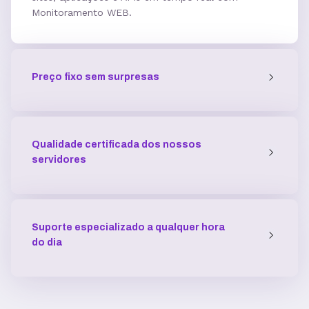
Monitoramento WEB.
5 GB
7,7GB
12,5 GB
Acesso SSH
Preço fixo sem surpresas
Múltiplas versões do PHP
Qualidade certificada dos nossos
Múltiplas versões do ASP
servidores
Python
Suporte especializado a qualquer hora
do dia
Integração com ferramentas Git