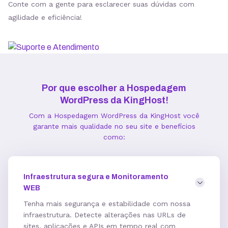
Conte com a gente para esclarecer suas dúvidas com
agilidade e eficiência!
Estatísticas de Performance
Gerenciador de Cache
Por que escolher a Hospedagem
WordPress da KingHost!
Integração com Google PageSpeed
Com a Hospedagem WordPress da KingHost você
garante mais qualidade no seu site e benefícios
como:
Informações técnicas
Infraestrutura segura e Monitoramento
Acesso FTP
WEB
Tenha mais segurança e estabilidade com nossa
infraestrutura. Detecte alterações nas URLs de
Banco de dados MySQL ilimitados
sites, aplicações e APIs em tempo real com