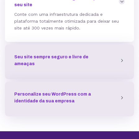
seu site
Hospedagem gerenciada para WordPress
Conte com uma infraestrutura dedicada e
plataforma totalmente otimizada para deixar seu
site até 300 vezes mais rápido.
Domínio grátis
Seu site sempre seguro e livre de
Migração grátis
ameaças
Vibe Coding
Personalize seu WordPress com a
identidade da sua empresa
Criador de Sites grátis
Armazenamento