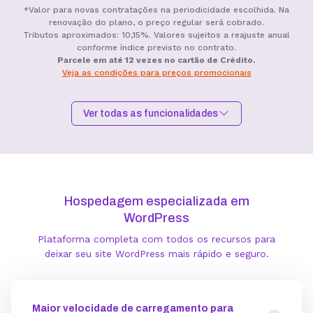
*Valor para novas contratações na periodicidade escolhida. Na
renovação do plano, o preço regular será cobrado.
Tributos aproximados: 10,15%. Valores sujeitos a reajuste anual
conforme índice previsto no contrato.
Parcele em até 12 vezes no cartão de Crédito.
Veja as condições para preços promocionais
Ver todas as funcionalidades
Hospedagem I
Hospedagem II
Hospedagem III
R$
9,99
R$
15,99
R$
19,99
/mês
/mês
/mês
Hospedagem especializada em
Contratar
Contratar
Contratar
WordPress
Plataforma completa com todos os recursos para
Armazenamento
deixar seu site WordPress mais rápido e seguro.
Quantidade de sites
Maior velocidade de carregamento para
1 site
3 sites
5 sites