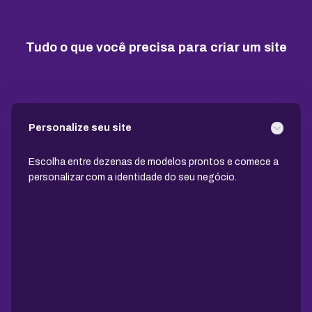
10 GB
15 GB
25 GB
Tudo o que você precisa para criar um site
Contas de email grátis
5 contas
25 contas
100 contas
Largura de banda ilimitada
Personalize seu site
Suporte 24/7 com especialistas
Escolha entre dezenas de modelos prontos e comece a
personalizar com a identidade do seu negócio.
30 dias para pedir reembolso
SSL ilimitado grátis