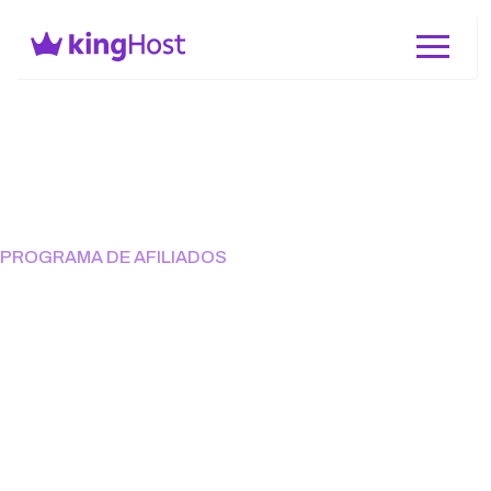
PROGRAMA DE AFILIADOS
Recomende a KingHost e
ganhe por cada venda
indicada
Todo negócio precisa de uma presença digital. Aproveite
essa oportunidade para lucrar na internet!