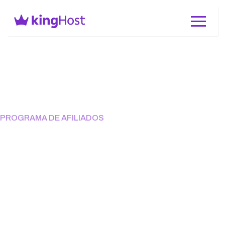
PROGRAMA DE AFILIADOS
Recomende a KingHost e
ganhe por cada venda
indicada
Todo negócio precisa de uma presença digital. Aproveite
essa oportunidade para lucrar na internet!