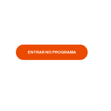
ganhe por cada 
indicada
Todo negócio precisa de uma presença digital. Ap
para lucrar na internet!
ENTRAR NO PROGRAMA