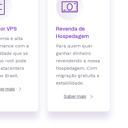
dor
VPS
Revenda de
Hospedagem
mia e alta
rmance com a
Para quem quer
lidade que só
ganhar dinheiro
so root pode
revendendo a nossa
datacenters
hospedagem. Com
o Brasil.
migração gratuita e
estabilidade.
er mais
Saber mais