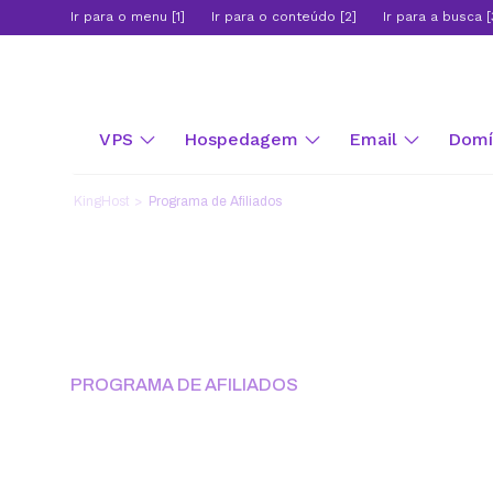
Ir para o menu [1]
Ir para o conteúdo [2]
Ir para a busca [
VPS
Hospedagem
Email
Domín
KingHost
Programa de Afiliados
PROGRAMA DE AFILIADOS
Recomende a Ki