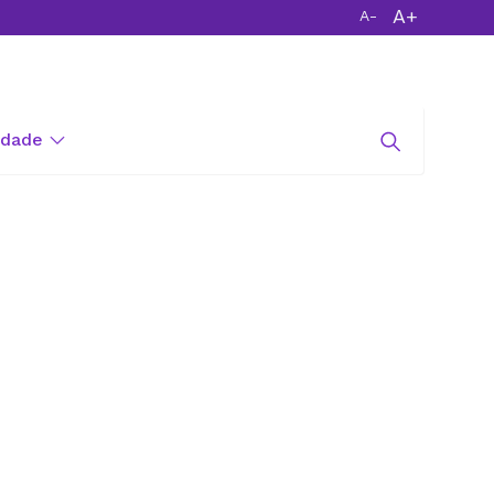
A+
A-
Ajuda
Painel de pagamentos
Entrar
idade