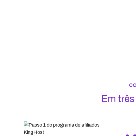
CO
Em t