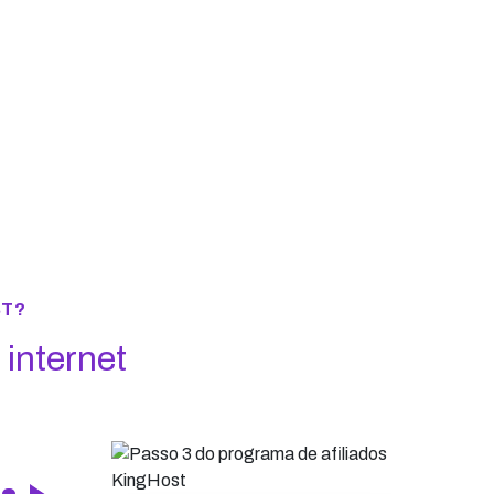
ST?
ernet