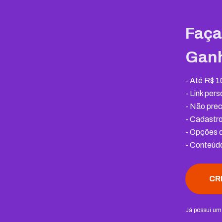
Faça
Gan
-
Até R$ 1
- Link per
-
Não prec
-
Cadastro
-
Opções d
-
Conteúdo
CR
Já possui u