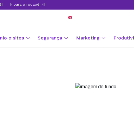
3]
Ir para o rodapé [4]
4
Central de vendas
io e sites
Segurança
Marketing
Produtiv
ngHost e