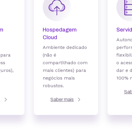
m
Hospedagem
Servi
Cloud
Autono
Ambiente dedicado
perfo
para
(não é
flexibi
ess
compartilhado com
o aces
guros),
mais clientes) para
dar e 
negócios mais
100% n
robustos.
Sab
s
Saber mais