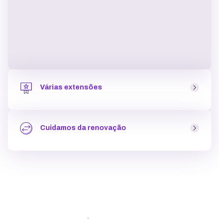
Várias extensões
As extensões são o complemento do domínio (“.com”,
“.com.br”, “.store”, entre outras). Na KingHost você pode
Cuidamos da renovação
escolher entre mais de 40 opções
garantindo mais
exclusividade para o seu site
em poucos cliques.
Ao fazer o registro de domínio, que tem pagamento
único, a
renovação acontece somente depois do
período contratado
(1 a 9 anos) e nós enviamos as
informações de pagamento (que pode ser por pix, cartão
de crédito ou boleto) a partir de um mês antes do
período de expiração.
..