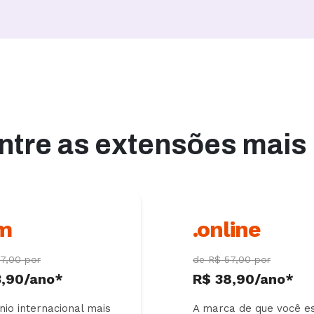
ntre as extensões mais
m
.online
7,00 por
de R$ 57,00 por
3,90/ano*
R$ 38,90/ano*
io internacional mais
A marca de que você e