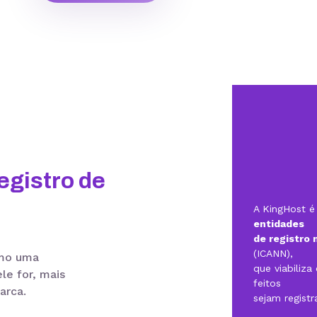
egistro de
A KingHost 
entidades
de registro 
(ICANN),
omo uma
que viabiliz
le for, mais
feitos
arca.
sejam regist