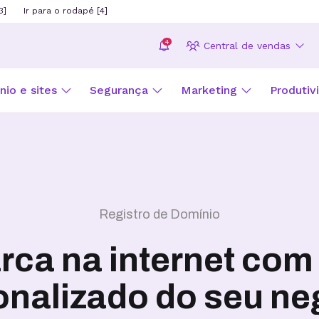
3]
Ir para o rodapé [4]
4
Central de vendas
io e sites
Segurança
Marketing
Produtiv
Registro de Domínio
rca na internet com
onalizado do seu ne