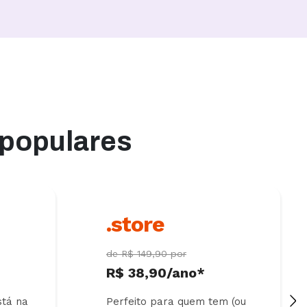
 populares
.store
de R$ 149,90 por
R$ 38,90/ano*
stá na
Perfeito para quem tem (ou