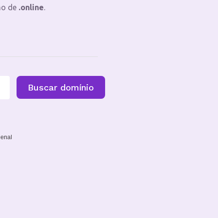
no de
.online
.
Buscar domínio
ienal