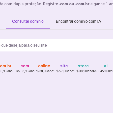
de com dupla proteção. Registre
.com ou .com.br
e ganhe 1 a
Consultar domínio
Encontrar domínio com IA
com.br
.com
.online
.site
.store
.ai
26,90/ano
R$ 53,90/ano
R$ 38,90/ano*
R$ 57,00/ano*
R$ 38,90/ano
R$ 1.459,00/b