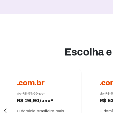
Escolha e
.com.br
.co
de R$ 57,00 por
de R$ 5
R$ 26,90/ano*
R$ 5
O domínio brasileiro mais
O domín