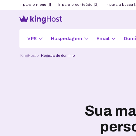
Ir para o menu [1]
Ir para o conteúdo [2]
Ir para a busca [
VPS
Hospedagem
Email
Domín
KingHost
Registro de domínio
Sua ma
pers