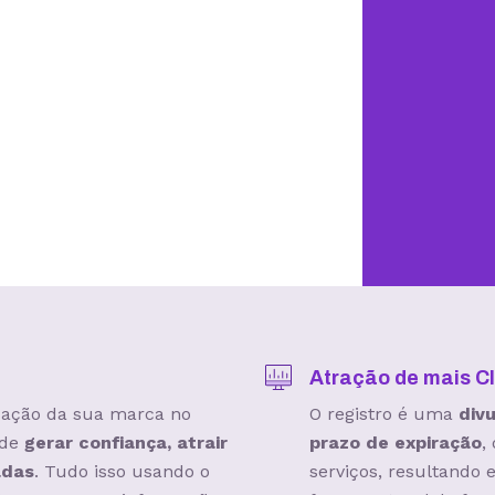
Atração de mais Cl
icação da sua marca no
O registro é uma
div
 de
gerar confiança, atrair
prazo de expiração
,
adas
. Tudo isso usando o
serviços, resultando 