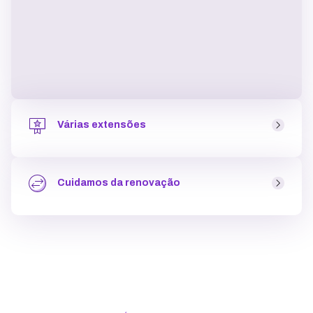
Várias extensões
As extensões são o complemento do domínio (“.com”,
“.com.br”, “.store”, entre outras). Na KingHost você pode
Cuidamos da renovação
escolher entre mais de 40 opções
garantindo mais
exclusividade para o seu site
em poucos cliques.
Ao fazer o registro de domínio, que tem pagamento
único, a
renovação acontece somente depois do
período contratado
(1 a 9 anos) e nós enviamos as
informações de pagamento (que pode ser por pix, cartão
de crédito ou boleto) a partir de um mês antes do
período de expiração.
..