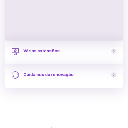
Várias extensões
As extensões são o complemento do domínio (“.com”,
“.com.br”, “.store”, entre outras). Na KingHost você pode
Cuidamos da renovação
escolher entre mais de 40 opções
garantindo mais
exclusividade para o seu site
em poucos cliques.
Ao fazer o registro de domínio, que tem pagamento
único, a
renovação acontece somente depois do
período contratado
(1 a 9 anos) e nós enviamos as
informações de pagamento (que pode ser por pix, cartão
de crédito ou boleto) a partir de um mês antes do
período de expiração.
..